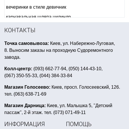
вечеринки в стиле девичник
карнавальная шляпа цилиндр
интернет магазин подарков ко дню святого валентина
КОНТАКТЫ
стаканы хэллоуин
Точка самовывоза:
Киев, ул. Набережно-Луговая,
карнавальные атрибуты галстук купить украина
8. Выносим заказы на проходную Судоремонтного
заказать накладную бороду
завода.
праздник в стиле марвел
Колл-центр:
(093) 662-77-94, (050) 144-43-10,
(067) 350-55-33, (044) 384-33-84
латексная маска купить украина
набор для дня рождения тачки
Магазин Голосеево:
Киев, просп. Голосеевский, 126.
тел. (063) 638-71-69
день рождения леди баг и супер кот
карнавальные костюмы и аксессуары
Магазин Дарница:
Киев, ул. Малышка 5, "Детский
пассаж", 2-й этаж. тел. (073) 071-49-11
воздушные шары хром купить украина
ИНФОРМАЦИЯ
ПОМОЩЬ
день рождения в стиле микки маус