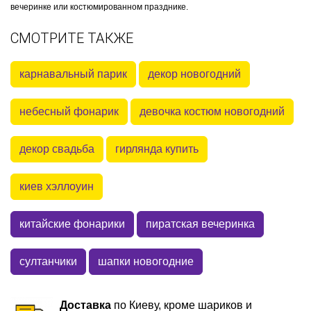
вечеринке или костюмированном празднике.
СМОТРИТЕ ТАКЖЕ
карнавальный парик
декор новогодний
небесный фонарик
девочка костюм новогодний
декор свадьба
гирлянда купить
киев хэллоуин
китайские фонарики
пиратская вечеринка
султанчики
шапки новогодние
Доставка
по Киеву, кроме шариков и