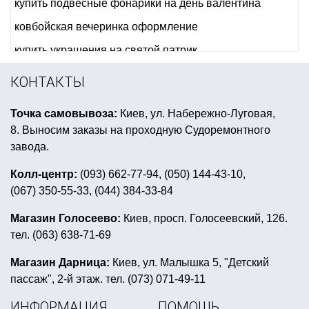
купить подвесные фонарики на день валентина
ковбойская вечеринка оформление
купить украшения на святой патрик
аксессуары для морской вечеринки
КОНТАКТЫ
купить линколуны
герои в масках день рождения
Точка самовывоза:
Киев, ул. Набережно-Луговая,
декор для воздушных шаров
8. Выносим заказы на проходную Судоремонтного
аксессуары для halloween
завода.
детский день рождения в стиле индейцев
Колл-центр:
(093) 662-77-94, (050) 144-43-10,
(067) 350-55-33, (044) 384-33-84
китайская вечеринка
купить воздушный шар с гелием
Магазин Голосеево:
Киев, просп. Голосеевский, 126.
тел. (063) 638-71-69
карнавальные шапки зверей
заказать венецианскую маску
Магазин Дарница:
Киев, ул. Малышка 5, "Детский
пассаж", 2-й этаж. тел. (073) 071-49-11
гирлянды для хэллоуина
ИНФОРМАЦИЯ
ПОМОЩЬ
летучие мыши на хэллоуин купить