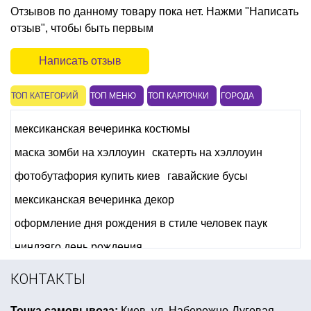
Отзывов по данному товару пока нет. Нажми "Написать
отзыв", чтобы быть первым
Написать отзыв
ТОП КАТЕГОРИЙ
ТОП МЕНЮ
ТОП КАРТОЧКИ
ГОРОДА
мексиканская вечеринка костюмы
маска зомби на хэллоуин
скатерть на хэллоуин
фотобутафория купить киев
гавайские бусы
мексиканская вечеринка декор
оформление дня рождения в стиле человек паук
ниндзяго день рождения
фольгированные шарики тематические киев
КОНТАКТЫ
приколы для halloween
Точка самовывоза:
Киев, ул. Набережно-Луговая,