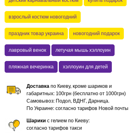
детский карнавальный костюм
купить подарок
взрослый костюм новогодний
праздник товар украина
новогодний подарок
лавровый венок
летучая мышь хэллоуин
пляжная вечеринка
хэллоуин для детей
Доставка
по Киеву, кроме шариков и
габаритных: 100грн (бесплатно от 1000грн)
Самовывоз: Подол, ВДНГ, Дарница.
По Украине: согласно тарифов Новой почты
Шарики
с гелием по Киеву:
согласно тарифов такси