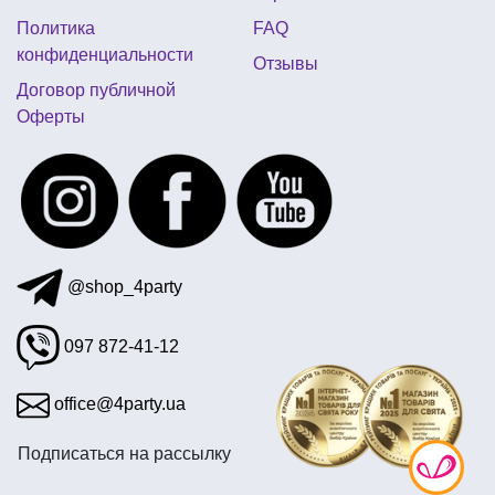
для грима купить
маски на хэллоуин магазин
Политика
FAQ
мексиканские шляпы сомбреро купить
конфиденциальности
Отзывы
свечи в торт купить
Договор публичной
Оферты
новогодние игрушки интернет магазин
шары с рисунком
@shop_4party
097 872-41-12
office@4party.ua
Подписаться на рассылку