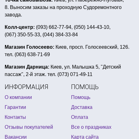
карнавальные аксессуары галстук
8. Выносим заказы на проходную Судоремонтного
день рождение в стиле троллей
завода.
воздушные шары хром купить украина
Колл-центр:
(093) 662-77-94, (050) 144-43-10,
(067) 350-55-33, (044) 384-33-84
головной убор для гангстерской вечеринки
вечеринка в японском стиле
цветная вечеринка
Магазин Голосеево:
Киев, просп. Голосеевский, 126.
тел. (063) 638-71-69
карнавальные парики киев
набор для дня рождения черепашки ниндзя
Магазин Дарница:
Киев, ул. Малышка 5, "Детский
пассаж", 2-й этаж. тел. (073) 071-49-11
букет из фольгированных шаров
ИНФОРМАЦИЯ
ПОМОЩЬ
маленькие воздушные шарики купить
О компании
Помощь
ведьмина шляпа купить
Гарантии
Доставка
день рождения в стиле микки маус
гирлянды киев
Контакты
Оплата
гирлянда на 14 февраля
хэллоуин костюм вампира
Отзывы покупателей
Все о праздниках
гарри поттер оформление праздника
Вакансии
Карта сайта