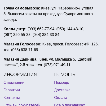
гирлянда с сердечками
Точка самовывоза:
Киев, ул. Набережно-Луговая,
купить большой мешок деда мороза
8. Выносим заказы на проходную Судоремонтного
купить фигурные воздушные шары
завода.
оформление стола на пиратскую вечеринку
Колл-центр:
(093) 662-77-94, (050) 144-43-10,
(067) 350-55-33, (044) 384-33-84
атрибуты пирата
борода дед мороза купить
вечеринки в стиле голливуд
Магазин Голосеево:
Киев, просп. Голосеевский, 126.
тел. (063) 638-71-69
купить накладные усы и бороду киев
трафареты для снега на окна
султанчик
Магазин Дарница:
Киев, ул. Малышка 5, "Детский
пассаж", 2-й этаж. тел. (073) 071-49-11
купить дудку
аксессуары для мамы на 8 марта
ИНФОРМАЦИЯ
ПОМОЩЬ
универсальные воздушные шары
О компании
Помощь
купить венецианскую маску
Гарантии
Доставка
новогодние сувениры купить киев
Контакты
Оплата
маска для хэллоуина купить
Отзывы покупателей
Все о праздниках