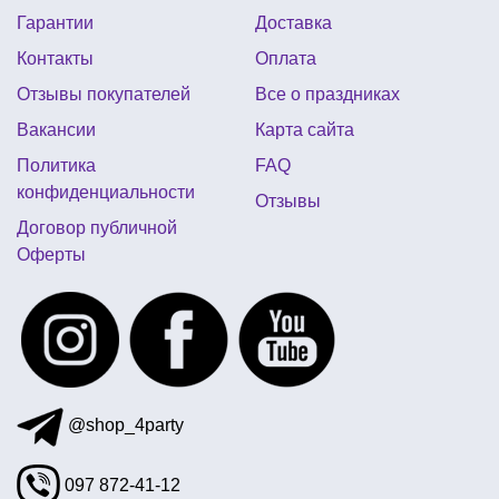
Гарантии
Доставка
шуточные дипломы к 8 марта
подарки для конкурса
Контакты
Оплата
пиратская вечеринка оформление
Отзывы покупателей
Все о праздниках
сувенирные деньги
Вакансии
Карта сайта
день рождение в стиле индейцев
Политика
FAQ
приколы для halloween
конфиденциальности
Отзывы
купить конфетти на день влюбленных
Договор публичной
Оферты
день рождения в стиле мстители
воздушные шары на день рождения девушке
день рождения в стиле троллей
заказать фату для девичника
@shop_4party
097 872-41-12