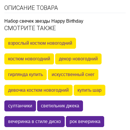
ОПИСАНИЕ ТОВАРА
Набор свечек звезды Happy Birthday
СМОТРИТЕ ТАКЖЕ
взрослый костюм новогодний
костюм новогодний
декор новогодний
гирлянда купить
искусственный снег
девочка костюм новогодний
купить шар
султанчики
светильник джека
вечеринка в стиле диско
рок вечеринка