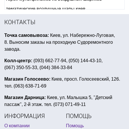
тематические воздушные шары киев
день рождения энгри бердс
КОНТАКТЫ
воздушные шары на день рождения ребенку
Точка самовывоза:
Киев, ул. Набережно-Луговая,
топперы для торта купить киев
8. Выносим заказы на проходную Судоремонтного
купить обруч с рожками
купить шлем викинга
завода.
подарки 1 апреля киев
желтая вечеринка
Колл-центр:
(093) 662-77-94, (050) 144-43-10,
(067) 350-55-33, (044) 384-33-84
бутафорская рука
купить открытки с 8 марта
воздушные шары металлик купить
Магазин Голосеево:
Киев, просп. Голосеевский, 126.
тел. (063) 638-71-69
купить все для греческой вечеринки
день рождения в стиле русалочка
Магазин Дарница:
Киев, ул. Малышка 5, "Детский
пассаж", 2-й этаж. тел. (073) 071-49-11
эротический подарок на 14 февраля
ИНФОРМАЦИЯ
ПОМОЩЬ
конфетти для воздушных шаров
О компании
Помощь
платье на гангстерскую вечеринку