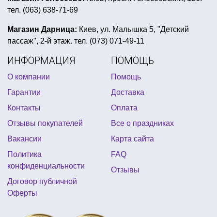
тел. (063) 638-71-69
купить новогодние костюмы для девочек
свечи в виде букв
новогодний воздушный шар
Магазин Дарница:
Киев, ул. Малышка 5, "Детский
пассаж", 2-й этаж. тел. (073) 071-49-11
вечеринка в стиле ужасов
ИНФОРМАЦИЯ
ПОМОЩЬ
прикольные подарки на 1 апреля
О компании
Помощь
шарики для вечеринки
Гарантии
Доставка
подарок ко дню независимости
Контакты
Оплата
магазин товары для праздника
Отзывы покупателей
Все о праздниках
день рождения в стиле миньонов
Вакансии
Карта сайта
костюм хэллоуин киев
Политика
FAQ
украшение на голову на новый год
конфиденциальности
Отзывы
детский день рождения трансформеры
Договор публичной
Оферты
универсальные воздушные шары
праздник в стиле марвел
костюмы на день мертвых