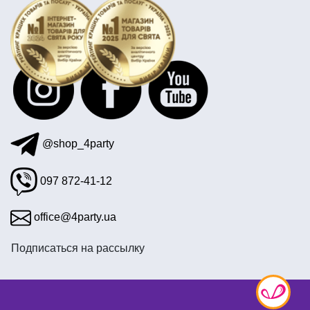
день рождение в стиле свинка пеппа
день рождения в стиле кукол лол
гирлянды бумажные
@shop_4party
097 872-41-12
office@4party.ua
Подписаться на рассылку