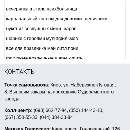
вечеринка в стиле психбольница
карнавальный костюм для девочки
девичники
букет из воздушных мини-шаров
шарики с героями мультфильмов
все для праздника май литл пони
фигурные воздушные шары купить
вечеринка в стиле гламур
КОНТАКТЫ
день рождения энгри бердс
Точка самовывоза:
Киев, ул. Набережно-Луговая,
купить аксессуары для карнавальных костюмов
8. Выносим заказы на проходную Судоремонтного
купить шляпы сомбреро
завода.
воздушные шары на день рождения мальчику
Колл-центр:
(093) 662-77-94, (050) 144-43-10,
(067) 350-55-33, (044) 384-33-84
китайская тематическая вечеринка
подарки для конкурсов
Магазин Голосеево:
Киев, просп. Голосеевский, 126.