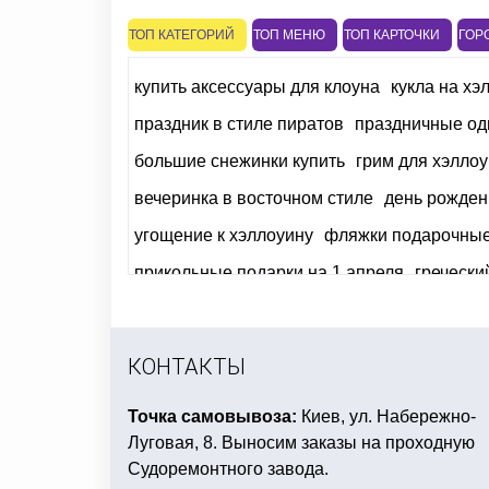
ТОП КАТЕГОРИЙ
ТОП МЕНЮ
ТОП КАРТОЧКИ
ГОР
купить аксессуары для клоуна
кукла на хэ
праздник в стиле пиратов
праздничные од
большие снежинки купить
грим для хэллоу
вечеринка в восточном стиле
день рожден
угощение к хэллоуину
фляжки подарочные
прикольные подарки на 1 апреля
гречески
букеты из шариков
купить для нового года
купить декор на день рождение мальчика 
КОНТАКТЫ
Точка самовывоза:
Киев, ул. Набережно-
Луговая, 8. Выносим заказы на проходную
Судоремонтного завода.