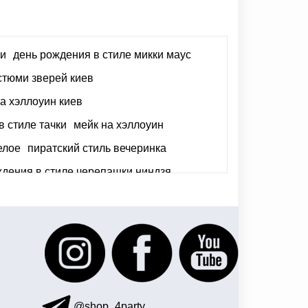
ои
день рождения в стиле микки маус
стюми зверей киев
на хэллоуин киев
 стиле тачки
мейк на хэллоуин
елое
пиратский стиль вечеринка
ждения в стиле черепашки ниндзя
@shop_4party