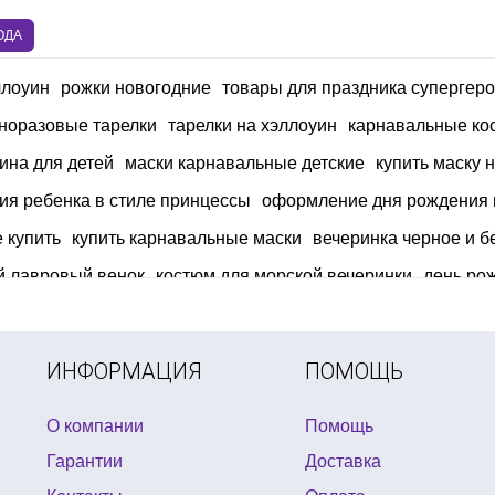
ОДА
ллоуин
рожки новогодние
товары для праздника супергер
норазовые тарелки
тарелки на хэллоуин
карнавальные ко
ина для детей
маски карнавальные детские
купить маску 
ия ребенка в стиле принцессы
оформление дня рождения в
 купить
купить карнавальные маски
вечеринка черное и б
й лавровый венок
костюм для морской вечеринки
день ро
день рождения в стиле феи
новогодний грим детей
тема воздушный шар
подарочный диплом плакетка
ИНФОРМАЦИЯ
ПОМОЩЬ
О компании
Помощь
Гарантии
Доставка