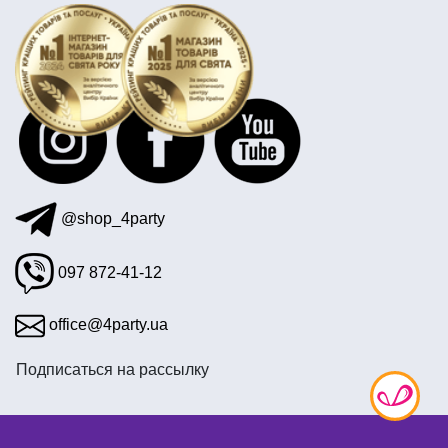
метафан купить одесса
вечеринка стиле тиффани
накладная борода и усы
@shop_4party
097 872-41-12
office@4party.ua
Подписаться на рассылку