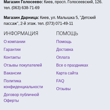
товары для первого дня рождения
Магазин Голосеево:
Киев, просп. Голосеевский, 126.
тел. (063) 638-71-69
оранжевая вечеринка
женские карнавальные костюмы купить украина
Магазин Дарница:
Киев, ул. Малышка 5, "Детский
пассаж", 2-й этаж. тел. (073) 071-49-11
день рождения в стиле футбола
ИНФОРМАЦИЯ
ПОМОЩЬ
день рождения в стиле тролли
О компании
Помощь
декорации в морском стиле
Гарантии
Доставка
китайская тематическая вечеринка
Контакты
Оплата
мексиканская вечеринка аксессуары
Отзывы покупателей
Все о праздниках
сердечки гирлянда
краски грим купить
Вакансии
Карта сайта
воздушные шары латекс
Политика
FAQ
вечеринка в стиле ангелы и демоны
конфиденциальности
Отзывы
пиратские шары
Договор публичной
Оферты
декор для святого патрика купить украина
день рождения трансформеры