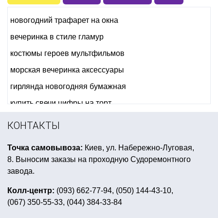
новогодний трафарет на окна
вечеринка в стиле гламур
костюмы героев мультфильмов
морская вечеринка аксессуары
гирлянда новогодняя бумажная
купить свечи цифры на торт
хэллоуин летучие мыши
КОНТАКТЫ
даша путешественница день рождения
Точка самовывоза:
Киев, ул. Набережно-Луговая,
купить шары матовые воздушные
8. Выносим заказы на проходную Судоремонтного
шарики в гавайском стиле
аксессуары в стиле бохо
завода.
реквизит для девичника
тематический плакат
Колл-центр:
(093) 662-77-94, (050) 144-43-10,
(067) 350-55-33, (044) 384-33-84
новогодние костюмы зверюшек