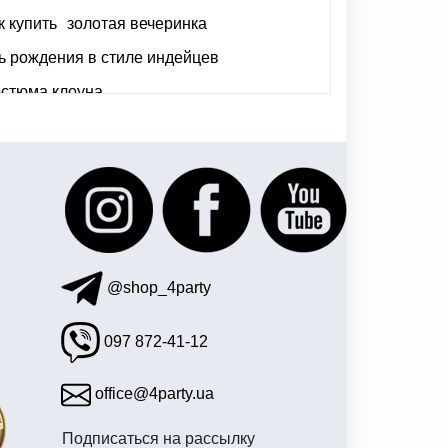
к купить
золотая вечеринка
ь рождения в стиле индейцев
остюма клоуна
ле розовый фламинго
гавайская юбка
ные воздушные шары
@shop_4party
097 872-41-12
office@4party.ua
Подписаться на рассылку