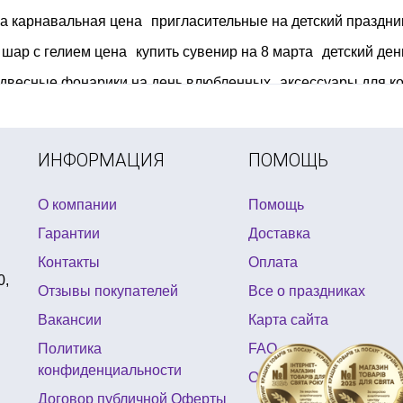
а карнавальная цена
пригласительные на детский праздни
шар с гелием цена
купить сувенир на 8 марта
детский ден
одвесные фонарики на день влюбленных
аксессуары для к
новогоднюю скатерть в интернет магазине
вечеринка в сти
 воздушные шары на день рождения
купить фольгирован
ИНФОРМАЦИЯ
ПОМОЩЬ
О компании
Помощь
Гарантии
Доставка
Контакты
Оплата
0,
Отзывы покупателей
Все о праздниках
Вакансии
Карта сайта
Политика
FAQ
конфиденциальности
Отзывы
Договор публичной Оферты