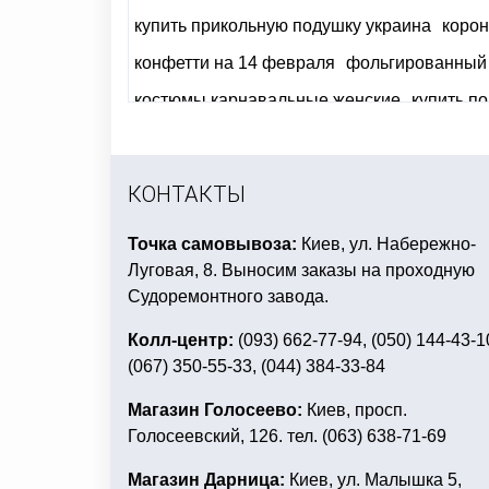
купить прикольную подушку украина
корон
конфетти на 14 февраля
фольгированный 
костюмы карнавальные женские
купить п
мексиканская вечеринка конкурсы
купить 
мексиканская атрибутика киев
прикольные
КОНТАКТЫ
мужской костюм на маскарад
Точка самовывоза:
Киев, ул. Набережно-
Луговая, 8. Выносим заказы на проходную
Судоремонтного завода.
Колл-центр:
(093) 662-77-94, (050) 144-43-1
(067) 350-55-33, (044) 384-33-84
Магазин Голосеево:
Киев, просп.
Голосеевский, 126. тел. (063) 638-71-69
Магазин Дарница:
Киев, ул. Малышка 5,