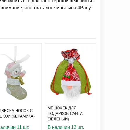
шили
купить все для гангстерской вечеринки
-
внимание, что в каталоге магазина 4Party
МЕШОЧЕК ДЛЯ
ДВЕСКА НОСОК С
ПОДАРКОВ САНТА
ШКОЙ (КЕРАМИКА)
(ЗЕЛЕНЫЙ)
НОСОК МИНИ 
БАНТИКОМ
наличии 11 шт.
В наличии 12 шт.