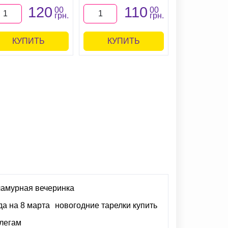
120
110
00
00
грн.
грн.
КУПИТЬ
КУПИТЬ
КУПИ
ламурная вечеринка
да на 8 марта
новогодние тарелки купить
ллегам