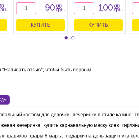
90
100
00
00
00
грн.
грн.
грн.
КУПИТЬ
КУПИТЬ
и "Написать отзыв", чтобы быть первым
ОДА
навальный костюм для девочки
вечеринки в стиле казино
г
нжевая вечеринка
купить карнавальную маску киев
гирлян
для шариков
шары 8 марта
подарки на день защитника ко