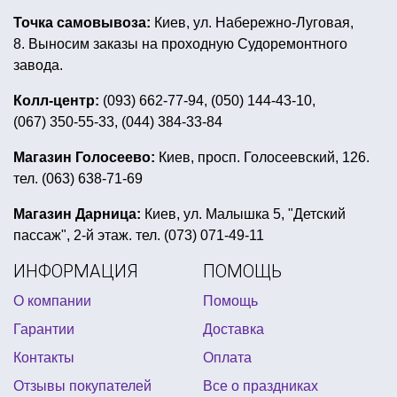
неоновые светящиеся браслеты
Точка самовывоза:
Киев, ул. Набережно-Луговая,
тарелки на новый год
8. Выносим заказы на проходную Судоремонтного
универсальные воздушные шары
завода.
декорации в морском стиле
Колл-центр:
(093) 662-77-94, (050) 144-43-10,
(067) 350-55-33, (044) 384-33-84
пастельные воздушные шары
украшение стола на halloween
Магазин Голосеево:
Киев, просп. Голосеевский, 126.
тел. (063) 638-71-69
сервировка праздничного стола 8 марта
фольгированный шар в виде сердца
Магазин Дарница:
Киев, ул. Малышка 5, "Детский
пассаж", 2-й этаж. тел. (073) 071-49-11
женские маскарадные костюмы
ИНФОРМАЦИЯ
ПОМОЩЬ
украшения на 1 сентября
О компании
Помощь
воздушные шары на день рождения девочке
Гарантии
Доставка
даша путешественница день рождения
Контакты
Оплата
ярмарка в школе оформление
Отзывы покупателей
Все о праздниках
пиратский костюм купить киев
девичник аксессуары