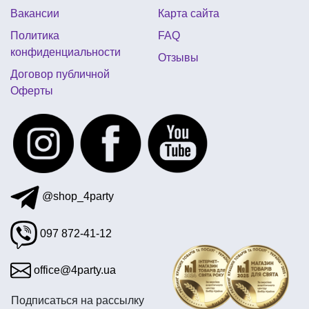
Вакансии
Карта сайта
прикольные подарки для конкурсов
Политика
FAQ
детские карнавальные маски
конфиденциальности
Отзывы
шары цифры фольгированные
Договор публичной
Оферты
украшение входной двери к новому году
бравл старс день рождения
хеллоуин скелет
воздушные шары на день рождения ребенка
стаканы на хэллоуин
@shop_4party
097 872-41-12
office@4party.ua
Подписаться на рассылку