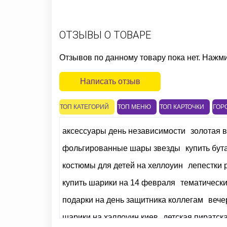
ОТЗЫВЫ О ТОВАРЕ
Отзывов по данному товару пока нет. Нажм
Написать отзыв
ТОП КАТЕГОРИЙ
ТОП МЕНЮ
ТОП КАРТОЧКИ
ГОР
аксессуары день независимости
золотая 
фольгированные шары звезды
купить бут
костюмы для детей на хеллоуин
лепестки 
купить шарики на 14 февраля
тематически
подарки на день защитника коллегам
вече
шарики на хэллоуин киев
детская пиратск