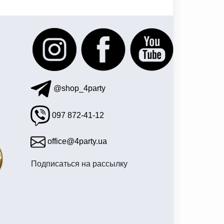
тскую шляпу в киеве
@shop_4party
097 872-41-12
office@4party.ua
Подписаться на рассылку