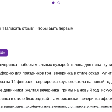
и "Написать отзыв", чтобы быть первым
ОДА
вечеринка
наборы мыльных пузырей
шляпа для пива
куп
афорию для праздников грн
вечеринка в стиле оскар
купит
роз на 14 февраля
сервировка круглого стола на новый год
е девичники
желтая вечеринка
гримы на новый год
искус
ринка в стиле блэк энд вайт
американская вечеринка офор
ая вечеринка
конфетти для воздушных шаров купить
купит