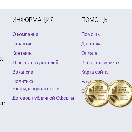
марта
наряд на рок вечеринку
свечи хэллоуин
купить пира
а на пиратскую вечеринку
ИНФОРМАЦИЯ
ПОМОЩЬ
О компании
Помощь
Гарантии
Доставка
Контакты
Оплата
0,
Отзывы покупателей
Все о праздниках
Вакансии
Карта сайта
Политика
FAQ
конфиденциальности
Отзывы
Договор публичной Оферты
-11