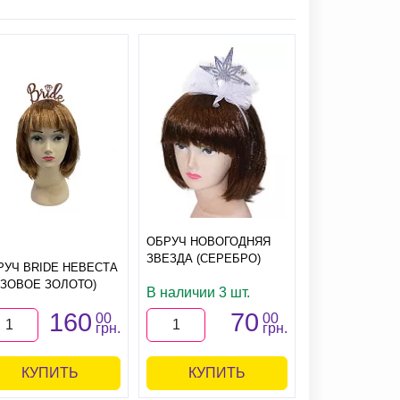
ОБРУЧ НОВОГОДНЯЯ
ЗВЕЗДА (СЕРЕБРО)
ОБРУЧ НЕОН
РУЧ BRIDE НЕВЕСТА
САХАРНЫЙ Ч
ОЗОВОЕ ЗОЛОТО)
В наличии 3 шт.
(АССОРТИ)
160
70
00
00
грн.
грн.
КУПИТЬ
КУПИТЬ
КУПИ