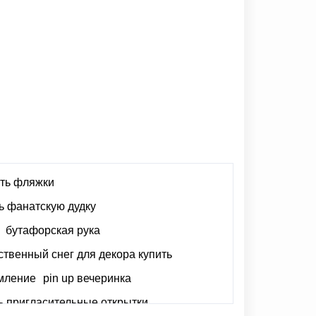
ить фляжки
ь фанатскую дудку
бутафорская рука
ственный снег для декора купить
мление
pin up вечеринка
ь пригласительные открытки