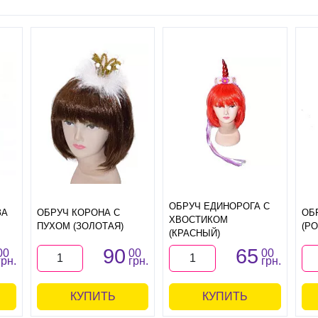
ОБРУЧ ЕДИНОРОГА С
ЗА
ОБРУЧ КОРОНА С
ОБ
ХВОСТИКОМ
ПУХОМ (ЗОЛОТАЯ)
(Р
(КРАСНЫЙ)
90
65
00
00
00
грн.
грн.
грн.
КУПИТЬ
КУПИТЬ