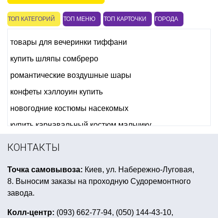
ТОП КАТЕГОРИЙ
ТОП МЕНЮ
ТОП КАРТОЧКИ
ГОРОДА
товары для вечеринки тиффани
купить шляпы сомбреро
романтические воздушные шары
конфеты хэллоуин купить
новогодние костюмы насекомых
купить карнавальный костюм мальчику
карнавальные костюмы для взрослых киев
КОНТАКТЫ
обручи с ушками
гирлянда с 8 марта
Точка самовывоза:
Киев, ул. Набережно-Луговая,
маски карнавальные детские
8. Выносим заказы на проходную Судоремонтного
товары для первого дня рождения
завода.
аксессуары для девичника киев
Колл-центр:
(093) 662-77-94, (050) 144-43-10,