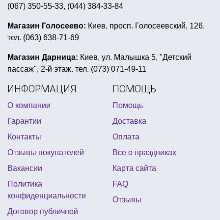
(067) 350-55-33, (044) 384-33-84
декор дверей на новый год
день рождения в стиле лего ниндзяго
Магазин Голосеево:
Киев, просп. Голосеевский, 126.
тел. (063) 638-71-69
бенгальский огонь
день рождения тролли
украшения на коктейли
миньоны день рождение
Магазин Дарница:
Киев, ул. Малышка 5, "Детский
пассаж", 2-й этаж. тел. (073) 071-49-11
день святого патрика костюм купить
ИНФОРМАЦИЯ
ПОМОЩЬ
космос день рождения
цена мыльные пузыри
О компании
Помощь
сервировка стола 8 марта
Гарантии
Доставка
сервировка детского праздничного стола
Контакты
Оплата
детский день рождения свинка пеппа
Отзывы покупателей
Все о праздниках
новогодние свечи купить киев
Вакансии
Карта сайта
тарелки с новогодним рисунком купить
Политика
FAQ
оформление праздничного стола к новому году
конфиденциальности
Отзывы
купить веер из перьев
Договор публичной