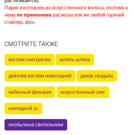
растягивается).
Парик изготовлен из искусственного волоса, поэтому к
нему
не применима
расческа или же любой горячий
стайлер, фен.
СМОТРИТЕ ТАКЖЕ
костюм снегурочка
купить шляпа
девочка костюм новогодний
декор свадьба
небесный фонарик
искусственный снег
накладной ус
необычные светильники