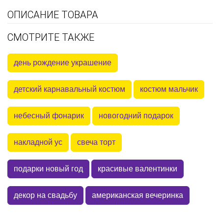
ОПИСАНИЕ ТОВАРА
СМОТРИТЕ ТАКЖЕ
день рождение украшение
детский карнавальный костюм
костюм мальчик
небесный фонарик
новогодний подарок
накладной ус
свеча торт
подарки новый год
красивые валентинки
декор на свадьбу
американская вечеринка