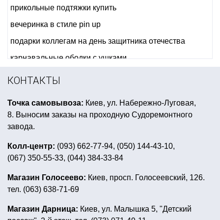
прикольные подтяжки купить
вечеринка в стиле pin up
подарки коллегам на день защитника отечества
карнавальные ободки с ушками
купить сувениры на 8 марта
КОНТАКТЫ
заказать товары для праздника
Точка самовывоза:
Киев, ул. Набережно-Луговая,
вечеринка в стиле диско одежда
шары на хэллоуин
8. Выносим заказы на проходную Судоремонтного
вечеринка в греческом стиле костюмы
завода.
купить всё для детского праздника
Колл-центр:
(093) 662-77-94, (050) 144-43-10,
(067) 350-55-33, (044) 384-33-84
воздушные шары мужу на день рождения
каска для пива купить
Магазин Голосеево:
Киев, просп. Голосеевский, 126.
тел. (063) 638-71-69
маскарадный костюм мужской
свечи в торт
корзинки для кексов
baby shower вечеринка
Магазин Дарница:
Киев, ул. Малышка 5, "Детский