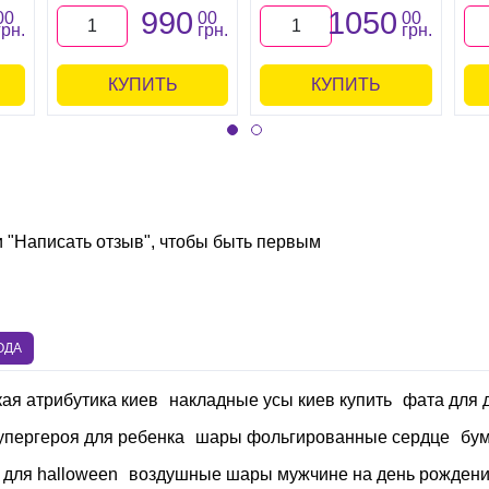
990
1050
00
00
00
грн.
грн.
грн.
КУПИТЬ
КУПИТЬ
и "Написать отзыв", чтобы быть первым
ОДА
ая атрибутика киев
накладные усы киев купить
фата для 
упергероя для ребенка
шары фольгированные сердце
бум
 для halloween
воздушные шары мужчине на день рожден