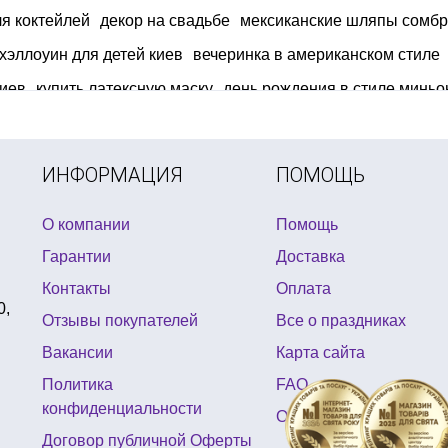
я коктейлей
декор на свадьбе
мексиканские шляпы сомбр
хэллоуин для детей киев
вечеринка в американском стиле
киев
купить латексную маску
день рождения в стиле минь
ский праздник пиратская вечеринка
аксессуары для девичн
героев мультфильмов купить
ИНФОРМАЦИЯ
ПОМОЩЬ
О компании
Помощь
Гарантии
Доставка
Контакты
Оплата
0,
Отзывы покупателей
Все о праздниках
Вакансии
Карта сайта
Политика
FAQ
конфиденциальности
Отзывы
Договор публичной Оферты