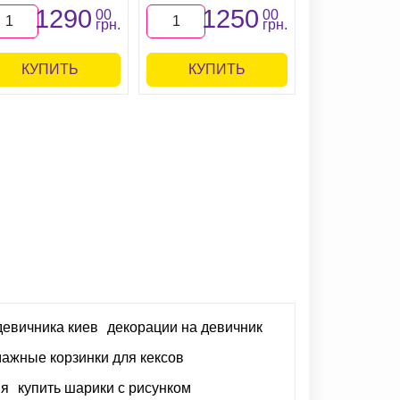
1290
1250
10
00
00
грн.
грн.
КУПИТЬ
КУПИТЬ
КУПИ
девичника киев
декорации на девичник
ажные корзинки для кексов
ия
купить шарики с рисунком