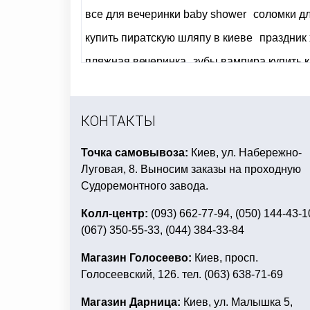
все для вечеринки baby shower
соломки дл
купить пиратскую шляпу в киеве
праздник 
пляжная вечеринка
зубы вампира купить 
товары на выпускной в школу украина
дет
букет из фольгированных шаров
костюмы 
КОНТАКТЫ
Точка самовывоза:
Киев, ул. Набережно-
Луговая, 8. Выносим заказы на проходную
Судоремонтного завода.
Колл-центр:
(093) 662-77-94, (050) 144-43-1
(067) 350-55-33, (044) 384-33-84
Магазин Голосеево:
Киев, просп.
Голосеевский, 126. тел. (063) 638-71-69
Магазин Дарница:
Киев, ул. Малышка 5,