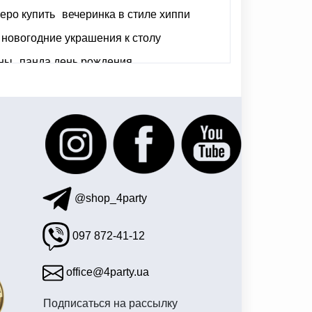
еро купить
вечеринка в стиле хиппи
новогодние украшения к столу
оны
панда день рождения
ика киев
@shop_4party
097 872-41-12
office@4party.ua
Подписаться на рассылку