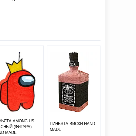
НЬЯТА AMONG US
ПИНЬЯТА ВИСКИ HAND
ПИНЬЯТА ДИС
АСНЫЙ (ФИГУРА)
MADE
MADE
ND MADE