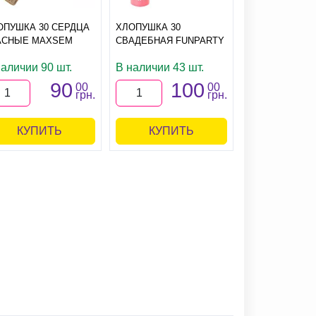
ХЛОПУШКА 30
ОПУШКА 30 СЕРДЦА
ХЛОПУШКА 30
ДЕНЕЖНЫЙ Д
АСНЫЕ MAXSEM
СВАДЕБНАЯ FUNPARTY
MAXSEM
наличии 90 шт.
В наличии 43 шт.
В наличии 90
90
100
00
00
грн.
грн.
КУПИТЬ
КУПИТЬ
КУПИ