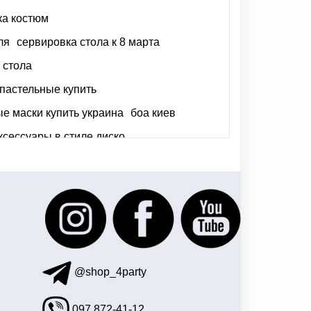
ка костюм
ля
сервировка стола к 8 марта
 стола
пастельные купить
е маски купить украина
боа киев
ксессуары в стиле диско
лоуин летучая мышь
чки
@shop_4party
097 872-41-12