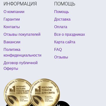
ИНФОРМАЦИЯ
ПОМОЩЬ
новогодние подарки для
шарики для взрослых
О компании
Помощь
вечеринка в стиле байкеров
Гарантии
Доставка
гавайская вечеринка аксессуары
аксессуары бохо
Контакты
Оплата
свечи к 14 февраля
Отзывы покупателей
Все о праздниках
трафареты для окон на новый год
Вакансии
Карта сайта
древнегреческие костюмы
Политика
FAQ
воздушные шары на день рождения девочке
конфиденциальности
Отзывы
макияж мертвеца
Договор публичной
Оферты