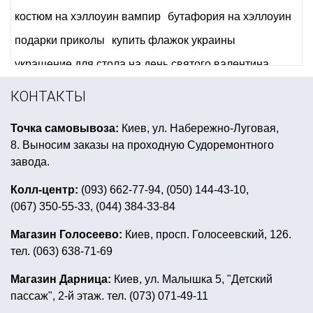
костюм на хэллоуин вампир
бутафория на хэллоуин
подарки приколы
купить флажок украины
украшение для стола на день святого валентина
пасхальные товары купить
гавайские шорты купить
КОНТАКТЫ
салфетки на хэллоуин
заказать зубы вампира
Точка самовывоза:
Киев, ул. Набережно-Луговая,
шуточные дипломы на 8 марта
8. Выносим заказы на проходную Судоремонтного
тематический день рождения свинка пеппа
завода.
стаканы бумажные новогодние
Колл-центр:
(093) 662-77-94, (050) 144-43-10,
(067) 350-55-33, (044) 384-33-84
украшение стола на halloween
рыцарская вечеринка для детей
Магазин Голосеево:
Киев, просп. Голосеевский, 126.
тел. (063) 638-71-69
воздушные шары металлик купить
вечеринка в стиле звездные войны
Магазин Дарница:
Киев, ул. Малышка 5, "Детский
пассаж", 2-й этаж. тел. (073) 071-49-11
летучие мыши на хэллоуин купить