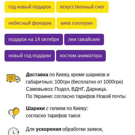
год новый подарок
искусственный снег
небесный фонарик
киев хэллоуин
подарок на 14 октября
леи гавайские
новый год подарки
костюм аниматора
Доставка
по Киеву, кроме шариков и
габаритных: 100грн (бесплатно от 1000грн)
Самовывоз: Подол, ВДНГ, Дарница.
По Украине: согласно тарифов Новой почты
Шарики
с гелием по Киеву:
согласно тарифов такси
Для
ускорения
обработки заявок,