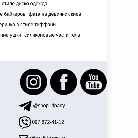
в стиле диско одежда
ле байкеров
фата на девичник киев
еринка в стиле тиффани
дние ушки
силиконовые части тела
гуры большие
подарок девичник
@shop_4party
097 872-41-12