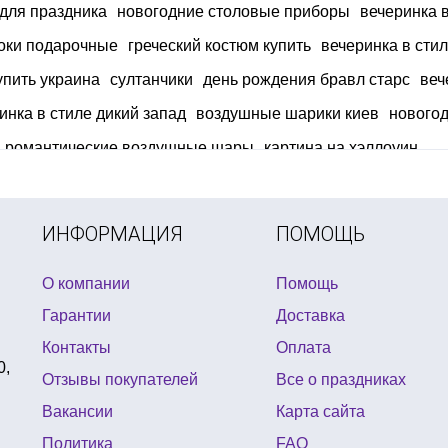
для праздника
новогодние столовые приборы
вечеринка 
оки подарочные
греческий костюм купить
вечеринка в сти
упить украина
султанчики
день рождения бравл старс
веч
инка в стиле дикий запад
воздушные шарики киев
нового
романтические воздушные шары
картина на хэллоуин
 в киеве
хэллоуин декор купить
фольгированные шары фи
небесные фонарики заказать
ИНФОРМАЦИЯ
ПОМОЩЬ
О компании
Помощь
Гарантии
Доставка
Контакты
Оплата
0,
Отзывы покупателей
Все о праздниках
Вакансии
Карта сайта
Политика
FAQ