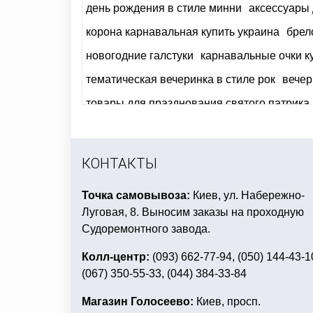
день рождения в стиле минни
аксессуары 
корона карнавальная купить украина
брел
новогодние галстуки
карнавальные очки к
тематическая вечеринка в стиле рок
вечер
товары для празднования святого патрика
подарочные дипломы для женщин заказать
новогодние украшения интернет магазин
КОНТАКТЫ
Точка самовывоза:
Киев, ул. Набережно-
Луговая, 8. Выносим заказы на проходную
Судоремонтного завода.
Колл-центр:
(093) 662-77-94, (050) 144-43-1
(067) 350-55-33, (044) 384-33-84
Магазин Голосеево:
Киев, просп.