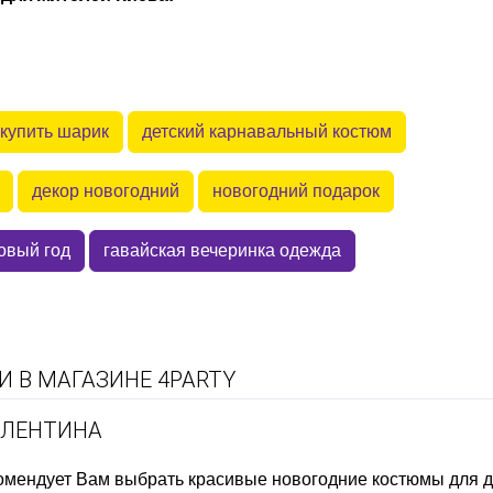
купить шарик
детский карнавальный костюм
декор новогодний
новогодний подарок
овый год
гавайская вечеринка одежда
 В МАГАЗИНЕ 4PARTY
АЛЕНТИНА
комендует Вам выбрать
красивые новогодние костюмы для 