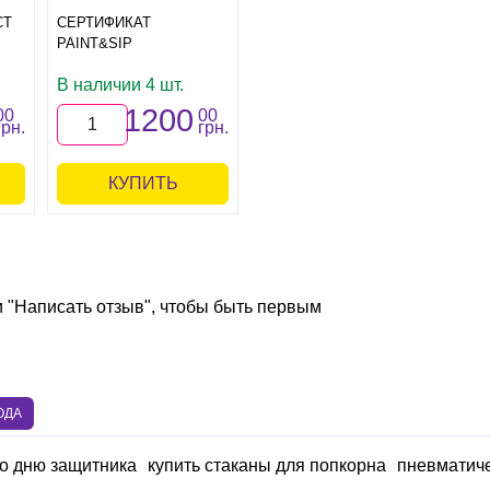
СТ
СЕРТИФИКАТ
PAINT&SIP
В наличии 4 шт.
1200
00
00
грн.
грн.
КУПИТЬ
и "Написать отзыв", чтобы быть первым
ОДА
ко дню защитника
купить стаканы для попкорна
пневматиче