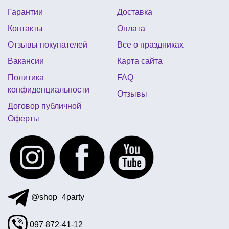
Гарантии
Доставка
костюм новогодний для девочки купить
Контакты
Оплата
украшение стола на halloween
Отзывы покупателей
Все о праздниках
оформление пиратского дня рождения
Вакансии
Карта сайта
палочки для шариков
все для черной вечеринки
Политика
FAQ
салфетки на хэллоуин
аксессуары хэллоуин
конфиденциальности
Отзывы
день рождения трансформеры
Договор публичной
Оферты
карнавальная маска для детей
@shop_4party
097 872-41-12