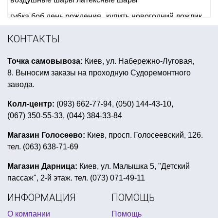
губка боб день рождения
купить новогодний дождик
костюм на день валентина
святой патрик аксесуары
КОНТАКТЫ
купить воздушные шарики дешево киев
Точка самовывоза:
Киев, ул. Набережно-Луговая,
новогодние носки подарок
8. Выносим заказы на проходную Судоремонтного
подарок коллеге на день защитника
завода.
пиратская вечеринка оформление стола
Колл-центр:
(093) 662-77-94, (050) 144-43-10,
(067) 350-55-33, (044) 384-33-84
воздушные шары на день рождения мужчине
баннер праздничный
трафареты зимние на окна
Магазин Голосеево:
Киев, просп. Голосеевский, 126.
тел. (063) 638-71-69
день рождения в стиле мстителей
детские тематические костюмы
ковбойские шляпы
Магазин Дарница:
Киев, ул. Малышка 5, "Детский
пассаж", 2-й этаж. тел. (073) 071-49-11
шляпы ведьм купить
купить секс подарок
ИНФОРМАЦИЯ
ПОМОЩЬ
аксессуары в стиле диско
О компании
Помощь
детский день рождения на тему холодное сердце