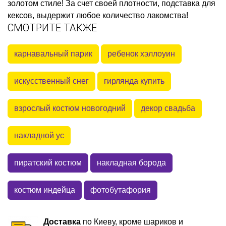
золотом стиле! За счет своей плотности, подставка для
кексов, выдержит любое количество лакомства!
СМОТРИТЕ ТАКЖЕ
карнавальный парик
ребенок хэллоуин
искусственный снег
гирлянда купить
взрослый костюм новогодний
декор свадьба
накладной ус
пиратский костюм
накладная борода
костюм индейца
фотобутафория
Доставка
по Киеву, кроме шариков и