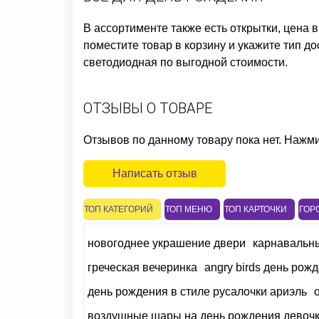
В ассортименте также есть
открытки, цена
в
поместите товар в корзину и укажите тип д
светодиодная
по выгодной стоимости.
ОТЗЫВЫ О ТОВАРЕ
Отзывов по данному товару пока нет. Нажм
Написать отзыв
ТОП КАТЕГОРИЙ
ТОП МЕНЮ
ТОП КАРТОЧКИ
ГОР
новогоднее украшение двери
карнавальны
греческая вечеринка
angry birds день рож
день рождения в стиле русалочки ариэль
воздушные шары на день рождения девоч