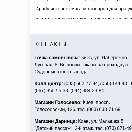
4party интернет магазин товаров для празд
купить конфетти на день валентина
возду
вечеринка в красном
шары к 8 марта
нео
новогодние костюмы для взрослых купить 
КОНТАКТЫ
Точка самовывоза:
Киев, ул. Набережно-
Луговая, 8. Выносим заказы на проходную
Судоремонтного завода.
Колл-центр:
(093) 662-77-94, (050) 144-43-1
(067) 350-55-33, (044) 384-33-84
Магазин Голосеево:
Киев, просп.
Голосеевский, 126. тел. (063) 638-71-69
Магазин Дарница:
Киев, ул. Малышка 5,
"Детский пассаж", 2-й этаж. тел. (073) 071-49