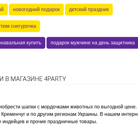
ий
новогодний подарок
детский праздник
стюм снегурочка
рнавальная купить
подарок мужчине на день защитника
 В МАГАЗИНЕ 4PARTY
риобрести
шапки с мордочками животных
по выгодной цене.
в Кременчуг и по другим регионам Украины. В нашем интер
е индейцев
и прочие праздничные товары.