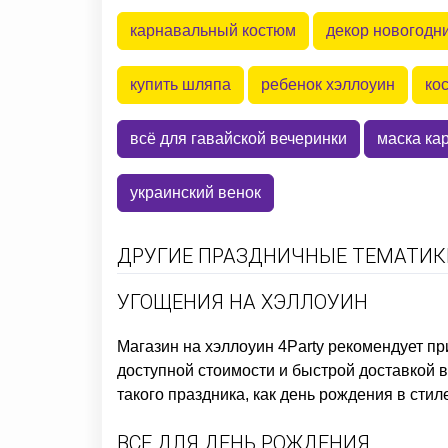
карнавальный костюм
декор новогодн
купить шляпа
ребенок хэллоуин
ко
всё для гавайской вечеринки
маска ка
украинский венок
ДРУГИЕ ПРАЗДНИЧНЫЕ ТЕМАТИКИ
УГОЩЕНИЯ НА ХЭЛЛОУИН
Магазин на хэллоуин
4Party рекомендует п
доступной стоимости и быстрой доставкой 
такого праздника, как
день рождения в стил
ВСЕ ДЛЯ ДЕНЬ РОЖДЕНИЯ