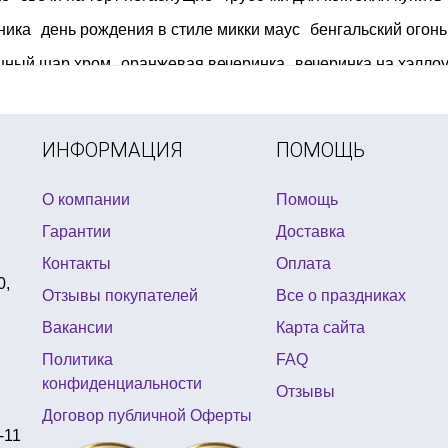
ника
день рождения в стиле микки маус
бенгальский огонь
шный шар хром
оранжевая вечеринка
вечеринка на хэлло
новые браслеты купить киев
кубинские вечеринки
шляпа с
украина
купить недорого новогодний костюм
веер с перья
ИНФОРМАЦИЯ
ПОМОЩЬ
О компании
Помощь
Гарантии
Доставка
Контакты
Оплата
0,
Отзывы покупателей
Все о праздниках
Вакансии
Карта сайта
Политика
FAQ
конфиденциальности
Отзывы
Договор публичной Оферты
-11