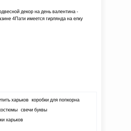
одвесной декор на день валентина
-
газине 4Пати имеется
гирлянда на елку
упить харьков
коробки для попкорна
 костюмы
свечи буквы
ки харьков