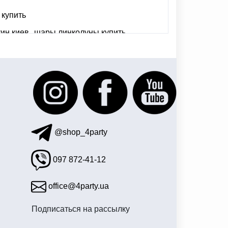
 купить
уин киев
шары линколуны купить
омбреро
купить подарочный диплом
ми
@shop_4party
097 872-41-12
office@4party.ua
Подписаться на рассылку