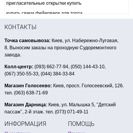
пригласительные открытки купить
купить свечи фейерверк для торта
воздушные шары мужчине на день рождения
КОНТАКТЫ
трендовые шары
Точка самовывоза:
Киев, ул. Набережно-Луговая,
тематический день рождения русалочка
8. Выносим заказы на проходную Судоремонтного
купить мишуру на елку
завода.
набор детский карнавальный купить украина
Колл-центр:
(093) 662-77-94, (050) 144-43-10,
(067) 350-55-33, (044) 384-33-84
аксессуары 8 марта
светящаяся палочка купить
накладные усы купить украина
Магазин Голосеево:
Киев, просп. Голосеевский, 126.
тел. (063) 638-71-69
купить воздушные шарики в форме мультфильм
новый год шары
вечеринка в стиле диско костюмы
Магазин Дарница:
Киев, ул. Малышка 5, "Детский
пассаж", 2-й этаж. тел. (073) 071-49-11
все для вечеринки в греческом стиле
ИНФОРМАЦИЯ
ПОМОЩЬ
воздушные шары день независимости