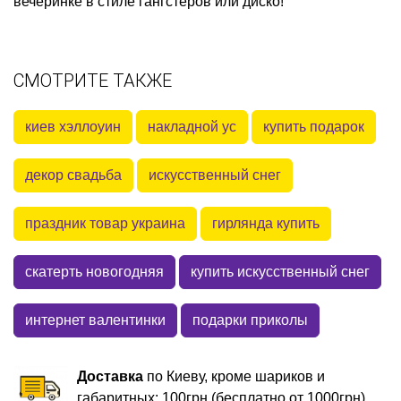
вечеринке в стиле гангстеров или диско!
СМОТРИТЕ ТАКЖЕ
киев хэллоуин
накладной ус
купить подарок
декор свадьба
искусственный снег
праздник товар украина
гирлянда купить
скатерть новогодняя
купить искусственный снег
интернет валентинки
подарки приколы
Доставка
по Киеву, кроме шариков и
габаритных: 100грн (бесплатно от 1000грн)