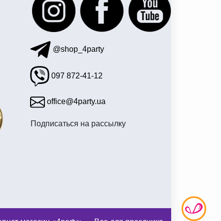
@shop_4party
097 872-41-12
office@4party.ua
Подписаться на рассылку