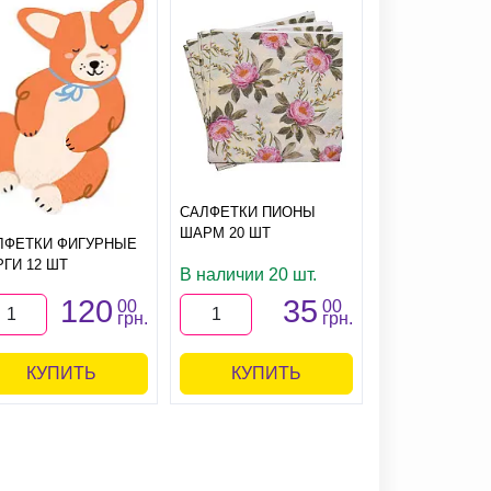
САЛФЕТКИ ПИОНЫ
ШАРМ 20 ШТ
ЛФЕТКИ ФИГУРНЫЕ
САЛФЕТКИ BRI
РГИ 12 ШТ
BE 20
В наличии 20 шт.
120
35
1
00
00
грн.
грн.
КУПИТЬ
КУПИТЬ
КУПИ