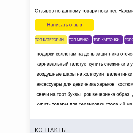
Отзывов по данному товару пока нет. Нажм
Написать отзыв
ТОП КАТЕГОРИЙ
ТОП МЕНЮ
ТОП КАРТОЧКИ
ГОР
подарки коллегам на день защитника отече
карнавальный галстук
купить снежинки в 
воздушные шары на хэллоуин
валентинки
аксессуары для девичника харьков
костюм
свечи на торт буквы
рок вечеринка образ
купить товары для сервировки стола к 8 ма
женские карнавальные костюмы
купить то
маскарадный костюм для мужчины
КОНТАКТЫ