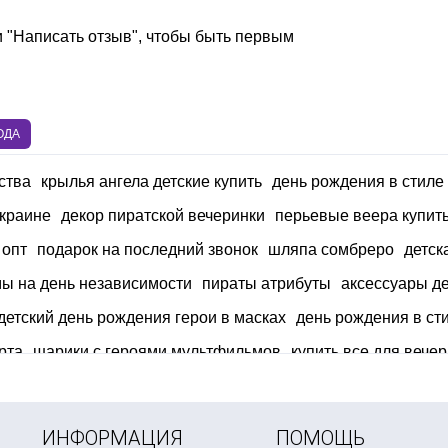
и "Написать отзыв", чтобы быть первым
ОДА
ства
крылья ангела детские купить
день рождения в стил
украине
декор пиратской вечеринки
перьевые веера купит
 опт
подарок на последний звонок
шляпа сомбреро
детск
ы на день независимости
пираты атрибуты
аксессуары д
детский день рождения герои в масках
день рождения в ст
рта
шарики с героями мультфильмов
купить все для вечер
вары к пасхе
купить шарики на девичник
тематические фо
ИНФОРМАЦИЯ
ПОМОЩЬ