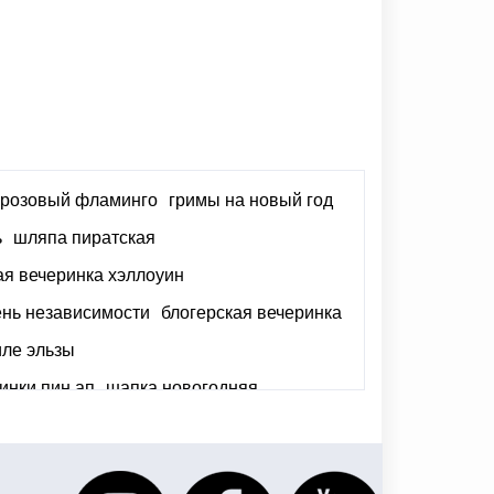
е розовый фламинго
гримы на новый год
ь
шляпа пиратская
ая вечеринка хэллоуин
ень независимости
блогерская вечеринка
иле эльзы
инки пин ап
шапка новогодняя
тозоны