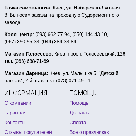
накладные клыки вампира купить
Точка самовывоза:
Киев, ул. Набережно-Луговая,
купить новогодний декор в украине
8. Выносим заказы на проходную Судоремонтного
костюмы для детей на хэллоуин
завода.
воздушные шары латексные с гелием купить
Колл-центр:
(093) 662-77-94, (050) 144-43-10,
(067) 350-55-33, (044) 384-33-84
свеча новый год
аксессуары день независимости
фотобутафория украина
Магазин Голосеево:
Киев, просп. Голосеевский, 126.
тел. (063) 638-71-69
леи для гавайской вечеринки
каска для пива купить украина
хэллоуин гирлянда
Магазин Дарница:
Киев, ул. Малышка 5, "Детский
пассаж", 2-й этаж. тел. (073) 071-49-11
вечеринка ужасы
ИНФОРМАЦИЯ
ПОМОЩЬ
все для футбольная вечеринка купить
О компании
Помощь
квест коробка
купить крылья ангела украина
Гарантии
Доставка
детские костюмы супергероев купить
Контакты
Оплата
одежда для морской вечеринки
Отзывы покупателей
Все о праздниках
открытки на 8 марта купить киев