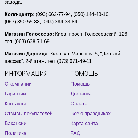
цены на новогодние гирлянды
завода.
вечеринка в стиле стиляг
шляпы для хэллоуина
Колл-центр:
(093) 662-77-94, (050) 144-43-10,
(067) 350-55-33, (044) 384-33-84
борода для деда мороза купить
мексиканская вечеринка реквизит
Магазин Голосеево:
Киев, просп. Голосеевский, 126.
тел. (063) 638-71-69
новогодние подвески на потолок
украшение на день святого патрика
Магазин Дарница:
Киев, ул. Малышка 5, "Детский
пассаж", 2-й этаж. тел. (073) 071-49-11
украшения на окна трафареты
ИНФОРМАЦИЯ
ПОМОЩЬ
латексные шары с гелием
О компании
Помощь
купить карнавальную шляпу
Гарантии
Доставка
праздник в стиле щенячий патруль
Контакты
Оплата
герои мультфильмов из воздушных шариков
Отзывы покупателей
Все о праздниках
фотобутафория
купить детские крылья ангела
Вакансии
Карта сайта
купить лепестки роз на день влюбленных
Политика
FAQ
вечеринка тематика
аксессуары бохо