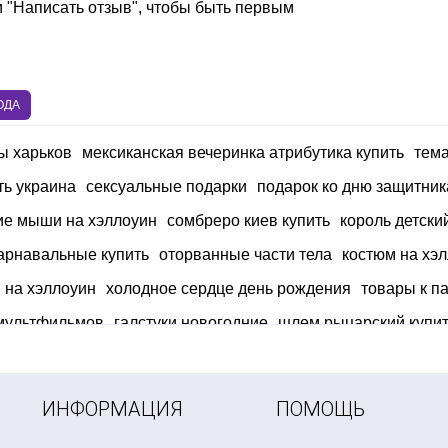
и "Написать отзыв", чтобы быть первым
ОДА
ы харьков
мексиканская вечеринка атрибутика купить
тем
ь украина
сексуальные подарки
подарок ко дню защитник
ие мыши на хэллоуин
сомбреро киев купить
король детски
арнавальные купить
оторванные части тела
костюм на хэ
 на хэллоуин
холодное сердце день рождения
товары к п
мультфильмов
галстуки новогодние
шлем рыцарский купи
товары для первого дня рождения
лепестки роз на 14 фе
шляпы
ИНФОРМАЦИЯ
ПОМОЩЬ