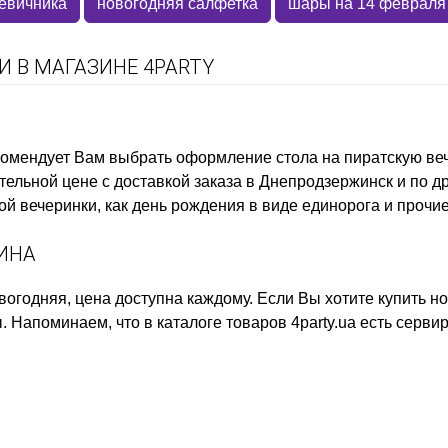
девичника
новогодняя салфетка
шары на 14 февраля
 В МАГАЗИНЕ 4PARTY
комендует Вам выбрать
оформление стола на пиратскую ве
ельной цене с доставкой заказа в Днепродзержинск и по д
ой вечеринки, как
день рождения в виде единорога
и прочие
ТИНА
вогодняя, цена
доступна каждому. Если Вы хотите
купить н
. Напоминаем, что в каталоге товаров 4party.ua есть
сервир