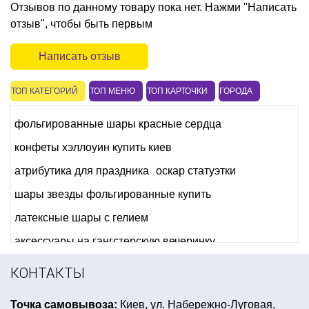
Отзывов по данному товару пока нет. Нажми "Написать
отзыв", чтобы быть первым
Написать отзыв
ТОП КАТЕГОРИЙ
ТОП МЕНЮ
ТОП КАРТОЧКИ
ГОРОДА
фольгированные шары красные сердца
конфеты хэллоуин купить киев
атрибутика для праздника
оскар статуэтки
шары звезды фольгированные купить
латексные шары с гелием
аксессуары на гангстерскую вечеринку
флаг украины купить в киеве
шляпа сомбреро
КОНТАКТЫ
день рождения в стиле мстители
Точка самовывоза:
Киев, ул. Набережно-Луговая,