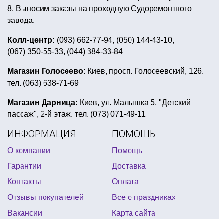
день рождение в стиле винни пуха
8. Выносим заказы на проходную Судоремонтного
пиратская детская вечеринка
завода.
пивная вечеринка аксессуары
Колл-центр:
(093) 662-77-94, (050) 144-43-10,
(067) 350-55-33, (044) 384-33-84
вечеринка в стиле куба
спиннеры купить
купить воздушные шары для моделировани
Магазин Голосеево:
Киев, просп. Голосеевский, 126.
тел. (063) 638-71-69
метафан купить украина
майнкрафт товары для праздника
Магазин Дарница:
Киев, ул. Малышка 5, "Детский
пассаж", 2-й этаж. тел. (073) 071-49-11
купить топперы для торта
букеты из шариков
ИНФОРМАЦИЯ
ПОМОЩЬ
воздушные шары на день рождения мальчику
О компании
Помощь
колпак новогодний купить
новогодние парики киев
Гарантии
Доставка
декор для детских праздников
Контакты
Оплата
новогодние костюмы зверей для взрослых
Отзывы покупателей
Все о праздниках
купить сувениры к 8 марта
Вакансии
Карта сайта
стоимость декора на свадьбу