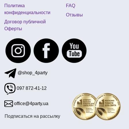
Политика
FAQ
шарики для девичника киев
конфиденциальности
Отзывы
аксессуары для мексиканской вечеринки
Договор публичной
Оферты
декор для воздушных шаров
день рождения бравл старс
шарики для вечеринки
@shop_4party
097 872-41-12
office@4party.ua
Подписаться на рассылку