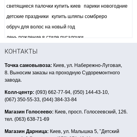
светящиеся палочки купить киев
парики новогодние
детские праздники
купить шляпы сомбреро
обруч для волос на новый год
день рождение в стиле русалочки
прикольные подтяжки купить
КОНТАКТЫ
подарки приколы купить киев
секс приколы купить
Точка самовывоза:
Киев, ул. Набережно-Луговая,
подарок на девичник прикольный
8. Выносим заказы на проходную Судоремонтного
день рождения тролли
завода.
день рождения в стиле мики маус
Колл-центр:
(093) 662-77-94, (050) 144-43-10,
(067) 350-55-33, (044) 384-33-84
все для украшения зала на праздник киев
новогодние украшения из мишуры
Магазин Голосеево:
Киев, просп. Голосеевский, 126.
тел. (063) 638-71-69
ручной насос для шариков
морская вечеринка аксессуары
Магазин Дарница:
Киев, ул. Малышка 5, "Детский