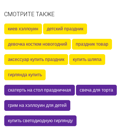
СМОТРИТЕ ТАКЖЕ
киев хэллоуин
детский праздник
девочка костюм новогодний
праздник товар
аксессуар купить праздник
купить шляпа
гирлянда купить
скатерть на стол праздничная
свеча для торта
грим на хэллоуин для детей
купить светодиодную гирлянду