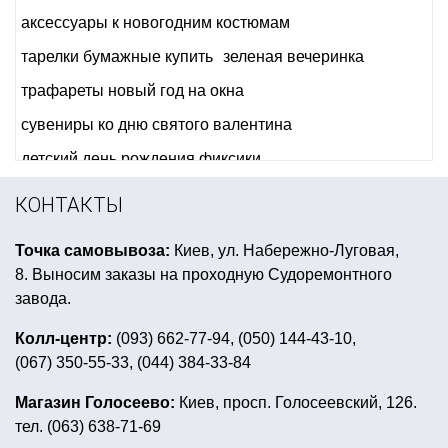
аксессуары к новогодним костюмам
тарелки бумажные купить
зеленая вечеринка
трафареты новый год на окна
сувениры ко дню святого валентина
детский день рождения фиксики
воздушные шары с гелием на день рождения
КОНТАКТЫ
вечеринка в стиле ужасов
Точка самовывоза:
Киев, ул. Набережно-Луговая,
воздушные шары на день рождения девочке
8. Выносим заказы на проходную Судоремонтного
новогодний декор для сервировки стола
завода.
новогодний грим для взрослых
Колл-центр:
(093) 662-77-94, (050) 144-43-10,
(067) 350-55-33, (044) 384-33-84
день святого патрика атрибутика
купить шапку новогоднюю
прикольные фляги киев
Магазин Голосеево:
Киев, просп. Голосеевский, 126.
тел. (063) 638-71-69
карнавальная шляпа цилиндр