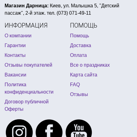
бумажные гирлянды киев
морская вечеринка декор
Магазин Дарница:
Киев, ул. Малышка 5, "Детский
пассаж", 2-й этаж. тел. (073) 071-49-11
корона карнавальная
ИНФОРМАЦИЯ
ПОМОЩЬ
неоновые браслеты купить киев
О компании
Помощь
вечеринка в стиле диско одежда
Гарантии
Доставка
мексиканские шляпы
Контакты
Оплата
купить пиратскую шляпу в киеве
Отзывы покупателей
Все о праздниках
маски на лицо на хэллоуин
пати фуд днепр
Вакансии
Карта сайта
купить спиннер киев
Политика
FAQ
воздушные шары на день рождения мальчику
конфиденциальности
Отзывы
мексиканская вечеринка атрибутика купить
Договор публичной
Оферты
заказать шары с гелием киев
приколы подарки купить
новогодние конфетти
шарики для взрослых