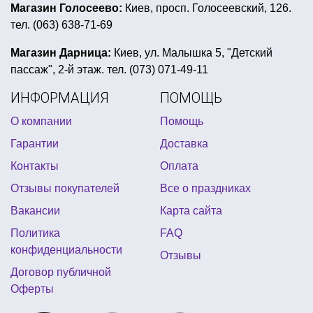
костюмы на морскую тематику
хиппи вечеринка
Магазин Голосеево:
Киев, просп. Голосеевский, 126.
тел. (063) 638-71-69
тематическая вечеринка в стиле барби
снежинки большие купить
Магазин Дарница:
Киев, ул. Малышка 5, "Детский
пассаж", 2-й этаж. тел. (073) 071-49-11
вечеринка в стиле психушки
ИНФОРМАЦИЯ
ПОМОЩЬ
прикольные часы настенные
О компании
Помощь
гангстер вечеринка одежда
парик клоун
Гарантии
Доставка
воздушные букеты
мужской маскарадный костюм
Контакты
Оплата
ярмарка в школе оформление
Отзывы покупателей
Все о праздниках
маленькие воздушные шарики купить
Вакансии
Карта сайта
новогодние костюмы насекомых
Политика
FAQ
товары к празднику оптом
праздничные шпажки
конфиденциальности
Отзывы
святой патрик костюмы
подарки приколы
Договор публичной
Оферты
круглые фольгированные шары
аксессуары клоуна
вечеринка в черном