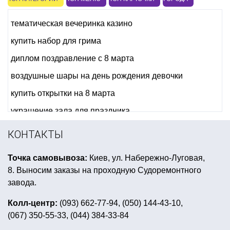
тематическая вечеринка казино
купить набор для грима
диплом поздравление с 8 марта
воздушные шары на день рождения девочки
купить открытки на 8 марта
украшение зала для праздника
вечеринка в стиле диско костюмы
КОНТАКТЫ
новогодний образ для мальчика
Точка самовывоза:
Киев, ул. Набережно-Луговая,
день рождение в стиле леди баг и супер кот
8. Выносим заказы на проходную Судоремонтного
маску на хэллоуин
завода.
новогодний декор купить в украине
Колл-центр:
(093) 662-77-94, (050) 144-43-10,
(067) 350-55-33, (044) 384-33-84
рыцарская вечеринка