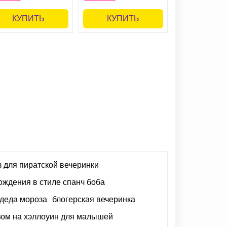
КУПИТЬ
КУПИТЬ
КУПИ
з для пиратской вечеринки
ождения в стиле спанч боба
деда мороза
блогерская вечеринка
тюм на хэллоуин для малышей