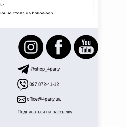
дь
ение стола на halloween
ить киев
обруч с рожками купить
 круглые
день рождение герои в масках
@shop_4party
097 872-41-12
office@4party.ua
Подписаться на рассылку