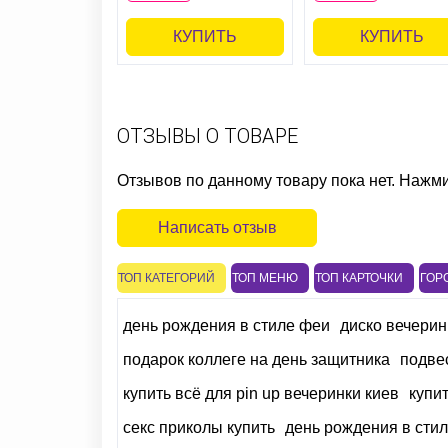
КУПИТЬ
КУПИТЬ
ОТЗЫВЫ О ТОВАРЕ
Отзывов по данному товару пока нет. Нажм
Написать отзыв
ТОП КАТЕГОРИЙ
ТОП МЕНЮ
ТОП КАРТОЧКИ
ГОР
день рождения в стиле феи
диско вечерин
подарок коллеге на день защитника
подве
купить всё для pin up вечеринки киев
купи
секс приколы купить
день рождения в стил