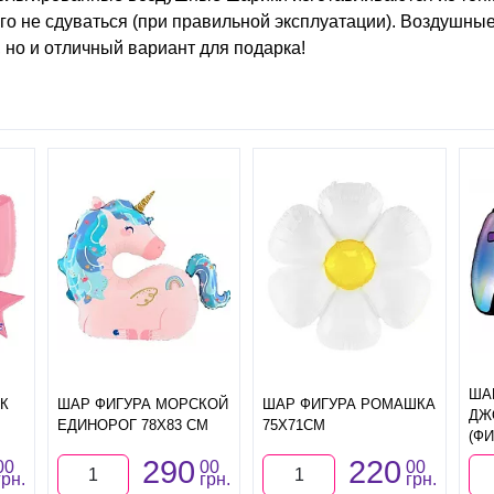
го не сдуваться (при правильной эксплуатации). Воздушны
, но и отличный вариант для подарка!
ША
К
ШАР ФИГУРА МОРСКОЙ
ШАР ФИГУРА РОМАШКА
ДЖ
ЕДИНОРОГ 78Х83 СМ
75Х71СМ
(ФИ
290
220
00
00
00
грн.
грн.
грн.