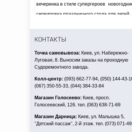
вечеринка в стиле супергероев
новогодни
сервировка праздничного стола для детей
новогодние бумажные стаканы
герои мул
аксессуары для праздника 8 марта
нового
КОНТАКТЫ
Точка самовывоза:
Киев, ул. Набережно-
Луговая, 8. Выносим заказы на проходную
Судоремонтного завода.
Колл-центр:
(093) 662-77-94, (050) 144-43-1
(067) 350-55-33, (044) 384-33-84
Магазин Голосеево:
Киев, просп.
Голосеевский, 126. тел. (063) 638-71-69
Магазин Дарница:
Киев, ул. Малышка 5,
"Детский пассаж", 2-й этаж. тел. (073) 071-49