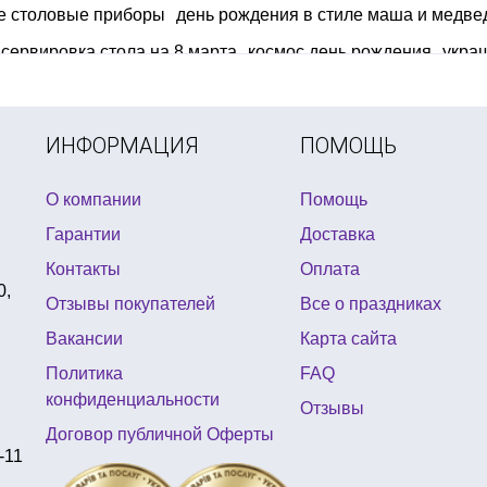
е столовые приборы
день рождения в стиле маша и медве
сервировка стола на 8 марта
космос день рождения
украш
ьтфильмов из воздушных шариков
маска венецианская куп
дний грим
детские костюмы супергероев
воздушные шары
ИНФОРМАЦИЯ
ПОМОЩЬ
О компании
Помощь
Гарантии
Доставка
Контакты
Оплата
0,
Отзывы покупателей
Все о праздниках
Вакансии
Карта сайта
Политика
FAQ
конфиденциальности
Отзывы
Договор публичной Оферты
-11