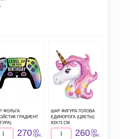
е
Р ФОЛЬГА
ШАР ФИГУРА ГОЛОВА
ШАР ФИГУРА 
ОЙСТИК ГРАДИЕНТ
ЕДИНОРОГА (ЦВЕТЫ)
49Х64 СМ
ГУРА)
83Х73 СМ
270
260
1
00
00
грн.
грн.