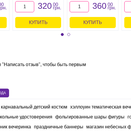
320
360
00
00
00
грн.
грн.
грн.
КУПИТЬ
КУПИТЬ
и "Написать отзыв", чтобы быть первым
ОДА
карнавальный детский костюм
хэллоуин тематическая веч
кольные удостоверения
фольгированные шары фигуры
г
ник вечеринка
праздничные баннеры
магазин небесных 