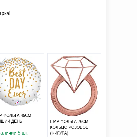
арка!
Р ФОЛЬГА 45СМ
ЧШИЙ ДЕНЬ
ШАР ФОЛЬГА 76СМ
ШАР ФИГУРА 
КОЛЬЦО РОЗОВОЕ
ПИКСЕЛЬНАЯ
наличии 5 шт.
(ФИГУРА)
ВЕЧЕРИНКА 63