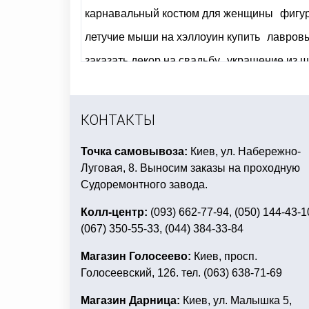
карнавальный костюм для женщины
фигу
летучие мыши на хэллоуин купить
лавровы
заказать декор на свадьбу
украшение из ш
карнавальные костюмы для мужчин
купит
новогодние костюмы лесных зверей
детск
КОНТАКТЫ
Точка самовывоза:
Киев, ул. Набережно-
Луговая, 8. Выносим заказы на проходную
Судоремонтного завода.
Колл-центр:
(093) 662-77-94, (050) 144-43-1
(067) 350-55-33, (044) 384-33-84
Магазин Голосеево:
Киев, просп.
Голосеевский, 126. тел. (063) 638-71-69
Магазин Дарница:
Киев, ул. Малышка 5,