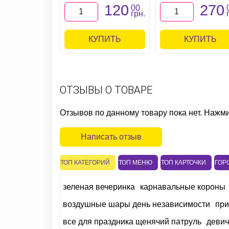
120
270
00
грн.
КУПИТЬ
КУПИТЬ
ОТЗЫВЫ О ТОВАРЕ
Отзывов по данному товару пока нет. Нажм
Написать отзыв
ТОП КАТЕГОРИЙ
ТОП МЕНЮ
ТОП КАРТОЧКИ
ГОР
зеленая вечеринка
карнавальные короны
воздушные шары день независимости
при
все для праздника щенячий патруль
девич