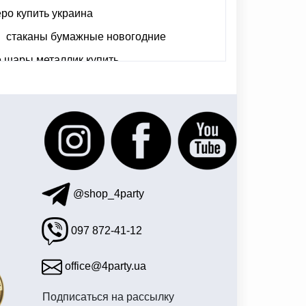
ро купить украина
стаканы бумажные новогодние
 шары металлик купить
 на девичник
ор детский карнавальный купить украина
@shop_4party
097 872-41-12
office@4party.ua
Подписаться на рассылку