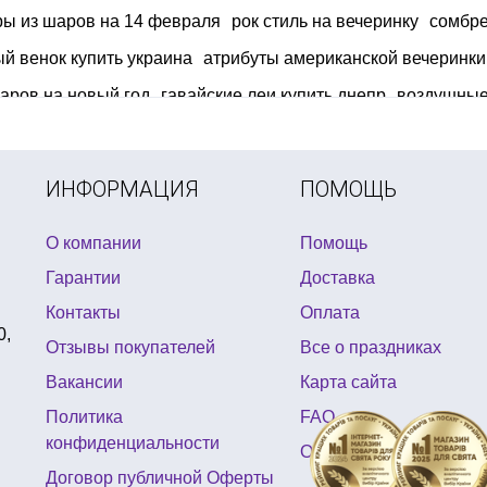
ры из шаров на 14 февраля
рок стиль на вечеринку
сомбре
й венок купить украина
атрибуты американской вечеринки
аров на новый год
гавайские леи купить днепр
воздушные
ь товары для праздника в интернет магазине 4party ua
шары
ий праздник в стиле леди баг
губка боб день рождения
наб
ИНФОРМАЦИЯ
ПОМОЩЬ
О компании
Помощь
Гарантии
Доставка
Контакты
Оплата
0,
Отзывы покупателей
Все о праздниках
Вакансии
Карта сайта
Политика
FAQ
конфиденциальности
Отзывы
Договор публичной Оферты