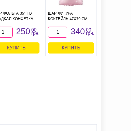
ШАР ФИГУРА
Р ФОЛЬГА 35" HB
ШАР ФИГУРА
СТИЛЬНЫЙ Ф
АДКАЯ КОНФЕТКА
КОКТЕЙЛЬ 47Х79 СМ
65Х105 СМ
250
340
4
00
00
грн.
грн.
КУПИТЬ
КУПИТЬ
КУПИ