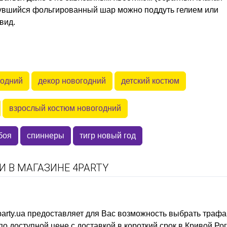
дувшийся фольгированный шар можно поддуть гелием или
вид.
годний
декор новогодний
детский костюм
взрослый костюм новогодний
боя
спиннеры
тигр новый год
 В МАГАЗИНЕ 4PARTY
arty.ua предоставляет для Вас возможность выбрать
трафа
о доступной цене с доставкой в короткий срок в Кривой Ро