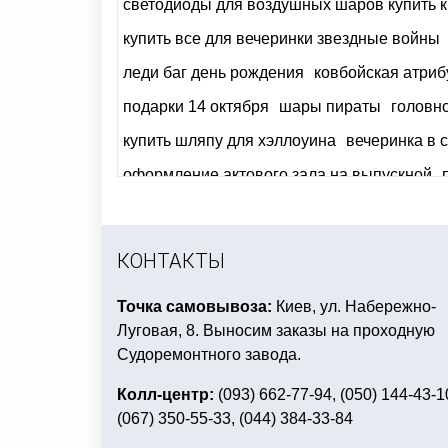
светодиоды для воздушных шаров купить 
купить все для вечеринки звездные войны
леди баг день рождения
ковбойская атриб
подарки 14 октября
шары пираты
головно
купить шляпу для хэллоуина
вечеринка в 
оформление актового зала на выпускной
новогодний серпантин купить
вечеринка к
миньон день рождения
сувенирные деньги
КОНТАКТЫ
Точка самовывоза:
Киев, ул. Набережно-
Луговая, 8. Выносим заказы на проходную
Судоремонтного завода.
Колл-центр:
(093) 662-77-94, (050) 144-43-1
(067) 350-55-33, (044) 384-33-84