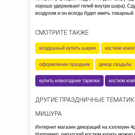
хорошо удерживает гелий внутри шара). С
воздухом и он всегда будет иметь товарный 
СМОТРИТЕ ТАКЖЕ
воздушный купить шарик
костюм ново
оформление праздник
декор свадьба
купить новогодние тарелки
костюм ков
ДРУГИЕ ПРАЗДНИЧНЫЕ ТЕМАТИКИ
МИШУРА
Интернет магазин декораций на хэллоуин
4p
Например,
пиратский костюм купить
можно п