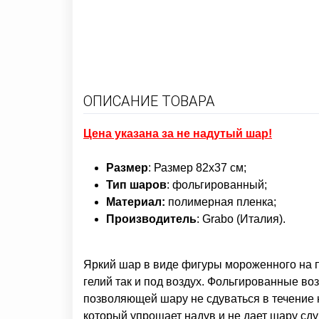
ОПИСАНИЕ ТОВАРА
Цена указана за не надутый шар!
Размер
: Размер 82х37 см
;
Тип шаров
: фольгированный;
Материал:
полимерная
пленка;
Производитель
: Grabo (Италия).
Яркий шар в виде фигуры мороженного на па
гелий так и под воздух. Фольгированные в
позволяющей шару не сдуваться в течение 
который упрощает надув и не дает шару сд