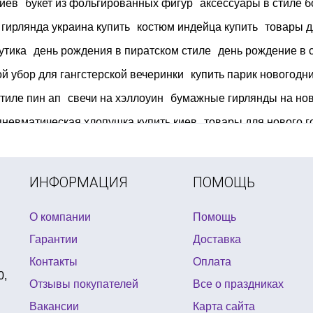
киев
букет из фольгированных фигур
аксессуары в стиле б
гирлянда украина купить
костюм индейца купить
товары д
утика
день рождения в пиратском стиле
день рождение в 
й убор для гангстерской вечеринки
купить парик новогодн
стиле пин ап
свечи на хэллоуин
бумажные гирлянды на нов
пневматическая хлопушка купить киев
товары для нового г
азино
подарок коллеге на день защитника
карнавальная ш
 купить киев
необычные ночники
ИНФОРМАЦИЯ
ПОМОЩЬ
О компании
Помощь
Гарантии
Доставка
Контакты
Оплата
0,
Отзывы покупателей
Все о праздниках
Вакансии
Карта сайта