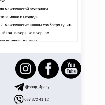
охо
ля мексиканской вечеринки
стиле маша и медведь
ий
мексиканские шляпы сомбреро купить
ый год
вечеринка в черном
ода интернет магазин
ляпа цилиндр
хэллоуин вечеринки киев
@shop_4party
097 872-41-12