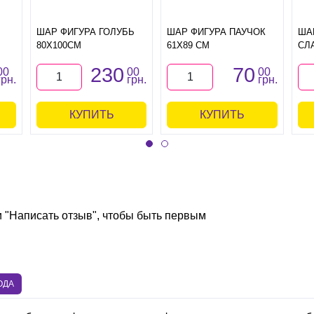
ШАР ФИГУРА ГОЛУБЬ
ШАР ФИГУРА ПАУЧОК
ША
80Х100СМ
61Х89 СМ
СЛ
230
70
00
00
00
грн.
грн.
грн.
КУПИТЬ
КУПИТЬ
и "Написать отзыв", чтобы быть первым
ОДА