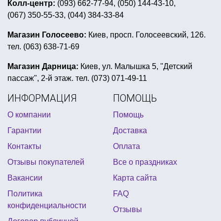
Колл-центр:
(093) 662-77-94, (050) 144-43-10,
(067) 350-55-33, (044) 384-33-84
карнавальные парики украина
аксессуары день независимости
Магазин Голосеево:
Киев, просп. Голосеевский, 126.
тел. (063) 638-71-69
свечи с фейерверком
открытки купить онлайн
универсальные воздушные шары
Магазин Дарница:
Киев, ул. Малышка 5, "Детский
пассаж", 2-й этаж. тел. (073) 071-49-11
латексные воздушные шары купить
ИНФОРМАЦИЯ
ПОМОЩЬ
шапка новогодняя детская
О компании
Помощь
воздушные шары на девичник
флажок украины
Гарантии
Доставка
день рождение в стиле фиксики
Контакты
Оплата
костюмы на хэллоуин киев купить
Отзывы покупателей
Все о праздниках
тарелки бумажные оптом
Вакансии
Карта сайта
красивый новогодний костюм для девочки
Политика
FAQ
гарри поттер оформление праздника
конфиденциальности
Отзывы
декорации на хэллоуин купить киев