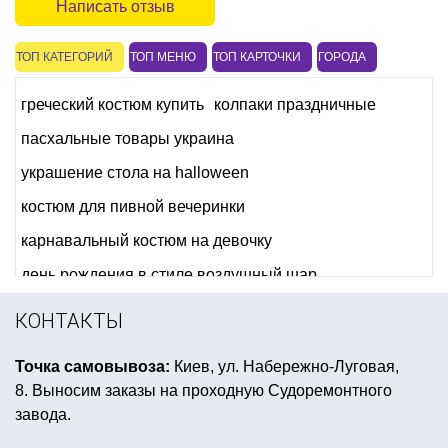
Написать отзыв
ТОП КАТЕГОРИЙ
ТОП МЕНЮ
ТОП КАРТОЧКИ
ГОРОДА
греческий костюм купить
колпаки праздничные
пасхальные товары украина
украшение стола на halloween
костюм для пивной вечеринки
карнавальный костюм на девочку
день рождения в стиле воздушный шар
новогодние чулки для подарков
КОНТАКТЫ
детская вечеринка звездные войны
Точка самовывоза:
Киев, ул. Набережно-Луговая,
герои мультфильмов из воздушных шариков
8. Выносим заказы на проходную Судоремонтного
товар к новому году
завода.
тематическая вечеринка супергерои