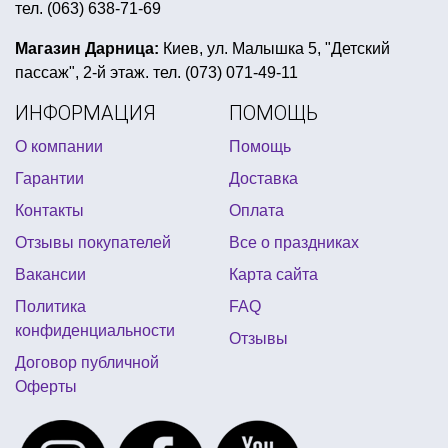
тел. (063) 638-71-69
купить лепестки роз на день влюбленных
купить парик карнавальный киев
Магазин Дарница:
Киев, ул. Малышка 5, "Детский
пассаж", 2-й этаж. тел. (073) 071-49-11
день святого патрика декор
ИНФОРМАЦИЯ
ПОМОЩЬ
день рождение в стиле робокар поли
О компании
Помощь
оскар статуэтки
вечеринка в стиле психбольница
Гарантии
Доставка
пиратский костюм киев
гавайские вечеринки
Контакты
Оплата
день рождения принцесса
Отзывы покупателей
Все о праздниках
купить свечи на торт в украине
Вакансии
Карта сайта
салфетки новогодние бумажные
Политика
FAQ
праздничные одноразовые тарелки
конфиденциальности
Отзывы
рожки новогодние
вечеринка в стиле фламинго
Договор публичной
Оферты