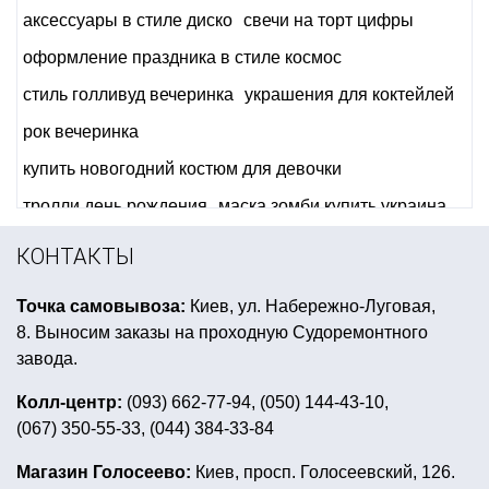
аксессуары в стиле диско
свечи на торт цифры
оформление праздника в стиле космос
стиль голливуд вечеринка
украшения для коктейлей
рок вечеринка
купить новогодний костюм для девочки
тролли день рождения
маска зомби купить украина
оформление зала на выпускной
КОНТАКТЫ
костюм на хэллоуин для
Точка самовывоза:
Киев, ул. Набережно-Луговая,
фотобутафория киев купить
8. Выносим заказы на проходную Судоремонтного
открытки 8 марта купить
подарки с 1 апреля
завода.
атрибутика для пиратской вечеринки
Колл-центр:
(093) 662-77-94, (050) 144-43-10,
(067) 350-55-33, (044) 384-33-84
подарки для взрослых на 14 февраля
ковбойские атрибуты
куклы хэллоуин
Магазин Голосеево:
Киев, просп. Голосеевский, 126.