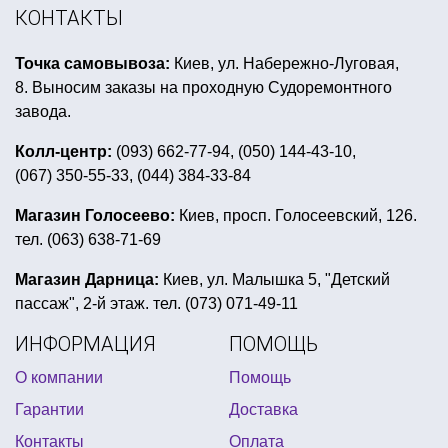
древнегреческий венок
КОНТАКТЫ
вечеринка в китайском стиле
Точка самовывоза:
Киев, ул. Набережно-Луговая,
вечеринка в стиле гарри поттера для взрослых
8. Выносим заказы на проходную Судоремонтного
дед мороз мешок
декор для воздушных шаров
завода.
аксессуары для космической вечеринки
Колл-центр:
(093) 662-77-94, (050) 144-43-10,
(067) 350-55-33, (044) 384-33-84
украшения для праздника
день рождения в футбольной тематике
Магазин Голосеево:
Киев, просп. Голосеевский, 126.
тел. (063) 638-71-69
купить лепестки на день влюбленных
украшение зала на праздник киев
Магазин Дарница:
Киев, ул. Малышка 5, "Детский
пассаж", 2-й этаж. тел. (073) 071-49-11
новогодние костюмы сказочных героев
ИНФОРМАЦИЯ
ПОМОЩЬ
купить фольгированные шары сердце
О компании
Помощь
хлопушки для детей
Гарантии
Доставка
бумажные стаканчики для праздника
Контакты
Оплата
подарки на день независимости