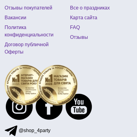
Отзывы покупателей
Все о праздниках
шляпы на хэллоуин киев
букеты из шариков
Вакансии
Карта сайта
маленькие воздушные шарики купить киев
Политика
FAQ
вечеринка в стиле хэллоуин
байкерская вечеринка
конфиденциальности
Отзывы
восточные вечеринки
Договор публичной
Оферты
украшения на новый год стола
свечи хэллоуин
купить пиратскую шляпу в киеве
зеленая вечеринка
@shop_4party