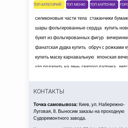
ТОП КАТЕГОРИЙ
ТОП МЕНЮ
ТОП КАРТОЧКИ
ГОР
силиконовые части тела
стаканчики бумаж
шары фольгированные сердца
купить нов
букет из фольгированных фигур
вечеринк
фанатская дудка купить
обруч с рожками к
купить маску карнавальную
японская вече
что подарить на день святого патрика
детс
день рождение в стиле свинка пеппа
все 
мексиканская атрибутика
герои мультфил
КОНТАКТЫ
Точка самовывоза:
Киев, ул. Набережно-
Луговая, 8. Выносим заказы на проходную
Судоремонтного завода.