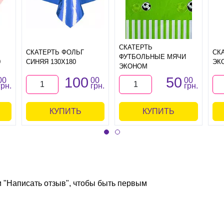
СКАТЕРТЬ
СКАТЕРТЬ ФОЛЬГ
СК
ФУТБОЛЬНЫЕ МЯЧИ
0
СИНЯЯ 130Х180
ЭК
ЭКОНОМ
100
50
00
00
00
грн.
грн.
грн.
КУПИТЬ
КУПИТЬ
и "Написать отзыв", чтобы быть первым