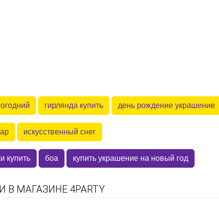
вогодний
гирлянда купить
день рождение украшение
шар
искусственный снег
и купить
боа
купить украшение на новый год
 В МАГАЗИНЕ 4PARTY