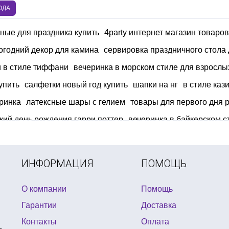
ОДА
ные для праздника купить
4party интернет магазин товаров
огодний декор для камина
сервировка праздничного стола 
и в стиле тиффани
вечеринка в морском стиле для взрослы
упить
салфетки новый год купить
шапки на нг
в стиле каз
ринка
латексные шары с гелием
товары для первого дня 
кий день рождения гарри поттер
вечеринка в байкерском с
для праздничной сервировки стола купить киев
подарки для
ьмов из воздушных шариков
перьевые веера купить
ИНФОРМАЦИЯ
ПОМОЩЬ
О компании
Помощь
Гарантии
Доставка
Контакты
Оплата