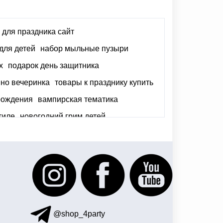
 для праздника сайт
для детей
набор мыльные пузыри
х
подарок день защитника
ино вечеринка
товары к празднику купить
рождения
вампирская тематика
тиле
новогодний грим детей
 взрослых на 14 февраля
@shop_4party