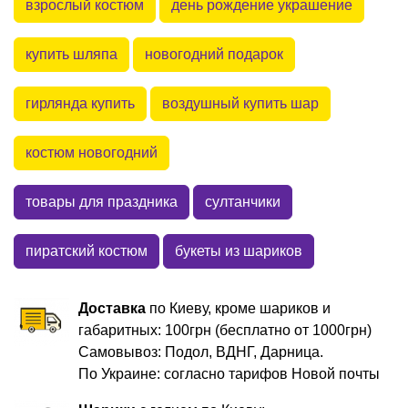
взрослый костюм
день рождение украшение
купить шляпа
новогодний подарок
гирлянда купить
воздушный купить шар
костюм новогодний
товары для праздника
султанчики
пиратский костюм
букеты из шариков
Доставка
по Киеву, кроме шариков и
габаритных: 100грн (бесплатно от 1000грн)
Самовывоз: Подол, ВДНГ, Дарница.
По Украине: согласно тарифов Новой почты