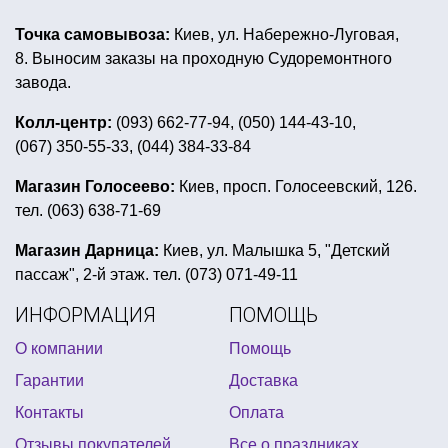
купить новогодний костюм супергероя
Точка самовывоза:
Киев, ул. Набережно-Луговая,
аксессуары девичник
8. Выносим заказы на проходную Судоремонтного
новогодние шарики воздушные
завода.
шляпа карнавальная купить
Колл-центр:
(093) 662-77-94, (050) 144-43-10,
(067) 350-55-33, (044) 384-33-84
тематическая вечеринка гарри поттер
купить сувенирные ручки
Магазин Голосеево:
Киев, просп. Голосеевский, 126.
тел. (063) 638-71-69
день святого патрика украшения
пиратские шары
день рождения в стиле поли робокар
Магазин Дарница:
Киев, ул. Малышка 5, "Детский
пассаж", 2-й этаж. тел. (073) 071-49-11
украшение зала на выпускной киев
ИНФОРМАЦИЯ
ПОМОЩЬ
шляпа для гангстерской вечеринки
О компании
Помощь
купить лепестки роз на день валентина
Гарантии
Доставка
костюмы на день независимости
зеленая вечеринка
Контакты
Оплата
пиньята интернет магазин
Отзывы покупателей
Все о праздниках