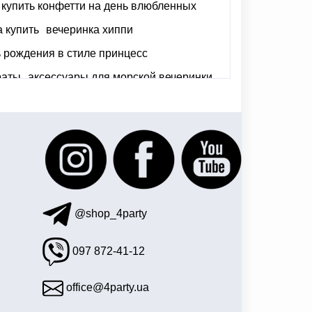
купить конфетти на день влюбленных
 купить
вечеринка хиппи
 рождения в стиле принцесс
раты
аксессуары для морской вечеринки
е купить в киеве
@shop_4party
097 872-41-12
office@4party.ua