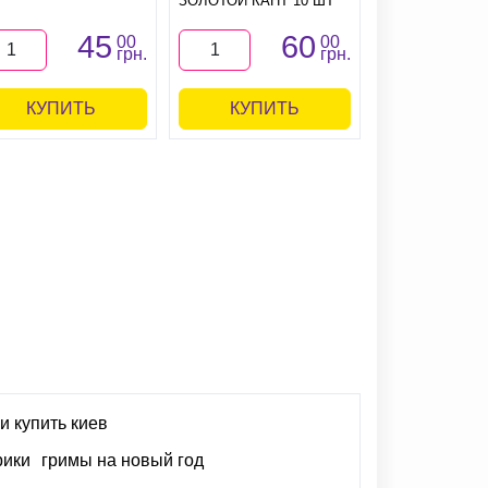
ЗОЛОТОЙ КАНТ 10 ШТ
МАЛЬЧИК 10 Ш
45
60
00
00
грн.
грн.
КУПИТЬ
КУПИТЬ
КУПИ
и купить киев
рики
гримы на новый год