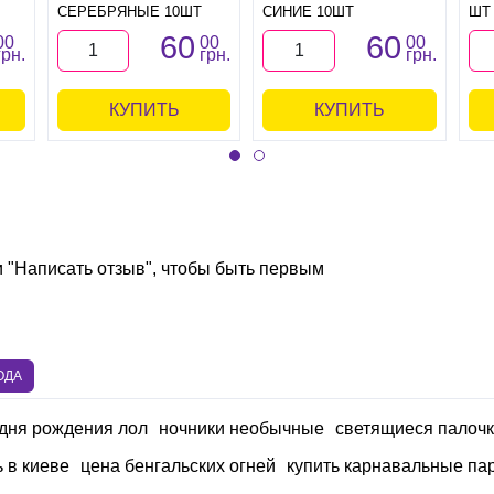
СЕРЕБРЯНЫЕ 10ШТ
СИНИЕ 10ШТ
ШТ
60
60
00
00
00
грн.
грн.
грн.
КУПИТЬ
КУПИТЬ
и "Написать отзыв", чтобы быть первым
ОДА
 дня рождения лол
ночники необычные
светящиеся палочк
 в киеве
цена бенгальских огней
купить карнавальные па