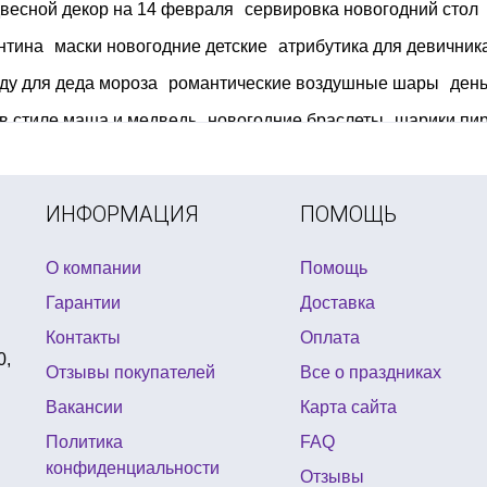
весной декор на 14 февраля
сервировка новогодний стол
нтина
маски новогодние детские
атрибутика для девичника
ду для деда мороза
романтические воздушные шары
день
в стиле маша и медведь
новогодние браслеты
шарики пи
раздника украина
украшение для помещения на праздник гд
утафория для хэллоуина
хэллоуин кукла
ИНФОРМАЦИЯ
ПОМОЩЬ
О компании
Помощь
Гарантии
Доставка
Контакты
Оплата
0,
Отзывы покупателей
Все о праздниках
Вакансии
Карта сайта
Политика
FAQ
конфиденциальности
Отзывы