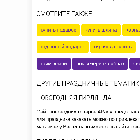
СМОТРИТЕ ТАКЖЕ
купить подарок
купить шляпа
карна
год новый подарок
гирлянда купить
грим зомби
рок вечеринка образ
св
ДРУГИЕ ПРАЗДНИЧНЫЕ ТЕМАТИКИ
НОВОГОДНЯЯ ГИРЛЯНДА
Сайт новогодних товаров
4Party предостав
для праздника заказать
можно по привлекате
магазине у Вас есть возможность найти тов