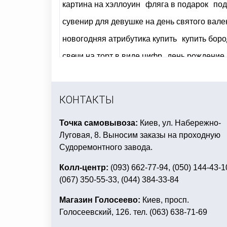
картина на хэллоуин
фляга в подарок
под
сувенир для девушке на день святого вале
новогодняя атрибутика купить
купить боро
свечи на торт в виде цифр
день рождение 
купить сувенирные ручки
купить все для п
украшение входной двери на новый год
б
КОНТАКТЫ
Точка самовывоза:
Киев, ул. Набережно-
Луговая, 8. Выносим заказы на проходную
Судоремонтного завода.
Колл-центр:
(093) 662-77-94, (050) 144-43-1
(067) 350-55-33, (044) 384-33-84
Магазин Голосеево:
Киев, просп.
Голосеевский, 126. тел. (063) 638-71-69