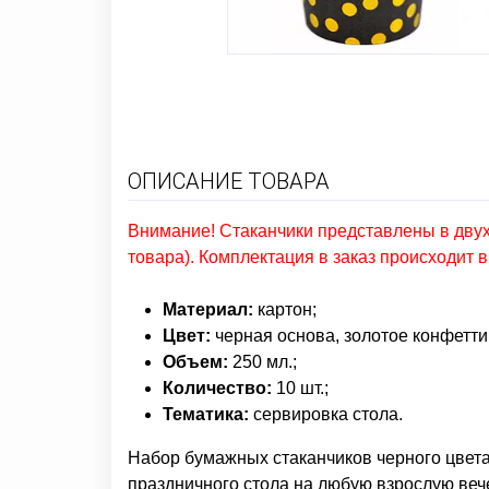
ОПИСАНИЕ ТОВАРА
Внимание! Стаканчики представлены в двух 
товара). Комплектация в заказ происходит 
Материал
:
картон;
Цвет:
черная основа, золотое конфетти
Объем
:
250 мл.;
Количество
:
10 шт.;
Тематика:
сервировка стола
.
Набор бумажных стаканчиков черного цвета
праздничного стола на любую взрослую веч