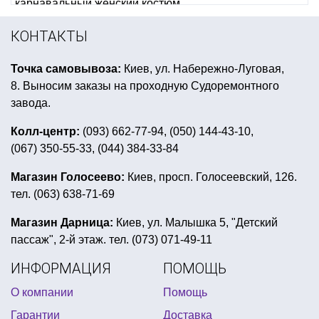
карнавальный женский костюм
оформление стола на день влюбленных
КОНТАКТЫ
атрибуты американской вечеринки
Точка самовывоза:
Киев, ул. Набережно-Луговая,
фольгированные шары на день рождения
8. Выносим заказы на проходную Судоремонтного
шары к 14 февраля
завода.
фольгированные шары круглые
Колл-центр:
(093) 662-77-94, (050) 144-43-10,
(067) 350-55-33, (044) 384-33-84
купить неоновый браслет
маска хэллоуин
мужской карнавальный костюм
Магазин Голосеево:
Киев, просп. Голосеевский, 126.
тел. (063) 638-71-69
купить костюм снегурочки и деда мороза
шарики воздушные на заказ
Магазин Дарница:
Киев, ул. Малышка 5, "Детский
пассаж", 2-й этаж. тел. (073) 071-49-11
купить воздушные шары на день рождения ребенка
ИНФОРМАЦИЯ
ПОМОЩЬ
новогодние декоры купить
О компании
Помощь
магазин для праздников киев
Гарантии
Доставка
всё для футбольной вечеринки