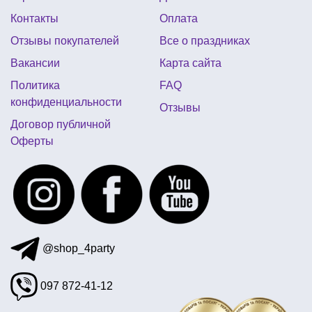
Контакты
Оплата
тассел для воздушных шаров
Отзывы покупателей
Все о праздниках
детская новогодняя шапка
Вакансии
Карта сайта
детская карнавальная маска
Политика
FAQ
аксессуары для морской вечеринки
конфиденциальности
Отзывы
искусственный снег киев купить
Договор публичной
Оферты
шапки с животными купить
открытки 8 марта купить
пневматические хлопушки купить киев
вампиры зубы
воздушные шары хром купить киев
декор для воздушных шаров
вечеринка апокалипсис
@shop_4party
097 872-41-12