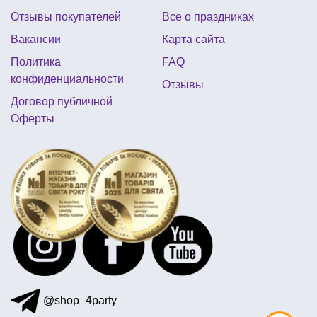
Отзывы покупателей
Все о праздниках
романтические воздушные шары
Вакансии
Карта сайта
гирлянда на 8 марта
подвесной шар
Политика
FAQ
султанчики купить киев
украшения 14 февраля
конфиденциальности
Отзывы
день рождения в стиле микки маус
Договор публичной
Оферты
@shop_4party