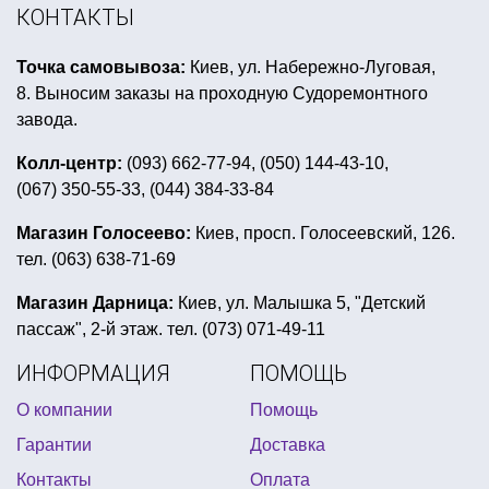
детский день рождения в стиле my little pony
КОНТАКТЫ
футбол день рождения
Точка самовывоза:
Киев, ул. Набережно-Луговая,
купить пиратскую шляпу в киеве
8. Выносим заказы на проходную Судоремонтного
шапки в форме животных
гавайская шляпа
завода.
конфетти стоимость
Колл-центр:
(093) 662-77-94, (050) 144-43-10,
(067) 350-55-33, (044) 384-33-84
пиратская вечеринка оформление стола
всё для футбольной вечеринки
Магазин Голосеево:
Киев, просп. Голосеевский, 126.
тел. (063) 638-71-69
день рождение в стиле маша и медведь
светящиеся палочки киев
макияж мертвеца
Магазин Дарница:
Киев, ул. Малышка 5, "Детский
пассаж", 2-й этаж. тел. (073) 071-49-11
день рождения в стиле лего ниндзяго
ИНФОРМАЦИЯ
ПОМОЩЬ
день рождения трансформеры
гавайские шорты
О компании
Помощь
товары на выпускной в школу украина
Гарантии
Доставка
товары к хеллоуину
наряды на 14 февраля
Контакты
Оплата
новогодние костюмы насекомых