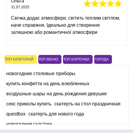
Ольга
31.07.2025
Свічка додає атмосфери, світить теплим світлом,
наче справжня. Ідеально для створення
затишною або романтичної атмосфери
ТОП КАТЕГОРИЙ
ТОП МЕНЮ
ТОП КАРТОЧКИ
ГОРОДА
новогодние столовые приборы
купить конфетти на день влюбленных
воздушные шары на день рождения девушке
секс приколы купить
скатерть на стол праздничная
questbox
скатерть для нового года
новогодние галстуки