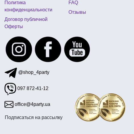
Политика
FAQ
детский день рождения свинка пеппа
конфиденциальности
Отзывы
детский день рождения в стиле минни маус
Договор публичной
Оферты
воздушные шары маме на день рождения
даша путешественница день рождения
@shop_4party
097 872-41-12
office@4party.ua
Подписаться на рассылку