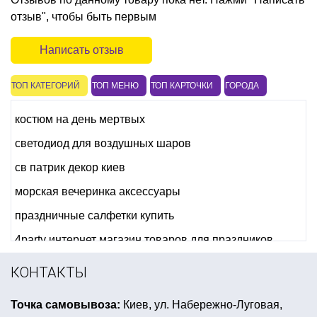
отзыв", чтобы быть первым
Написать отзыв
ТОП КАТЕГОРИЙ
ТОП МЕНЮ
ТОП КАРТОЧКИ
ГОРОДА
костюм на день мертвых
светодиод для воздушных шаров
св патрик декор киев
морская вечеринка аксессуары
праздничные салфетки купить
4party интернет магазин товаров для праздников
конфетти украина
хэллоуин аксессуары
КОНТАКТЫ
фляжки купить
вечеринка в стиле оскар одежда
Точка самовывоза:
Киев, ул. Набережно-Луговая,
шарики с героями мультфильмов