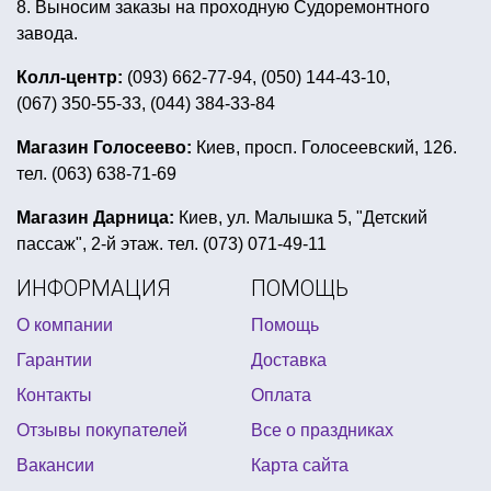
8. Выносим заказы на проходную Судоремонтного
прикольный диплом
костюмы вампиров хэллоуин
завода.
ковбойская вечеринка купить
Колл-центр:
(093) 662-77-94, (050) 144-43-10,
(067) 350-55-33, (044) 384-33-84
день рождение человек паук
детская карнавальная маска
Магазин Голосеево:
Киев, просп. Голосеевский, 126.
тел. (063) 638-71-69
букеты из шаров на 8 марта
рок вечеринка наряд
купить шарики с рисунком
Магазин Дарница:
Киев, ул. Малышка 5, "Детский
пассаж", 2-й этаж. тел. (073) 071-49-11
светильник джека на хэллоуин
ИНФОРМАЦИЯ
ПОМОЩЬ
сердца фольгированные шары
О компании
Помощь
детский день рождения в стиле индейцев
Гарантии
Доставка
атрибуты пирата
подарки на конкурсы гостям
Контакты
Оплата
купить лепестки роз на день влюбленных
Отзывы покупателей
Все о праздниках
вечеринка в стиле диско для детей
Вакансии
Карта сайта
накладные клыки купить киев
вечеринка гавайская