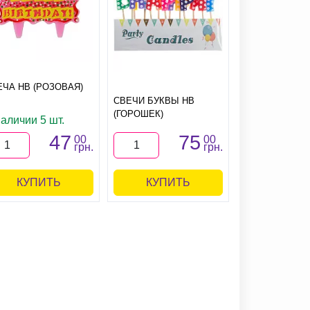
СВЕЧА БУКВЫ
ЕЧА HB (РОЗОВАЯ)
ПРОПИСЬЮ H
(ЗОЛОТАЯ)
СВЕЧИ БУКВЫ HB
(ГОРОШЕК)
наличии 5 шт.
В наличии 9 
47
75
00
00
грн.
грн.
КУПИТЬ
КУПИТЬ
КУПИ