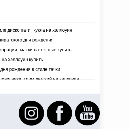
иле диско пати
кукла на хэллоуин
иратского дня рождения
екорации
маски латексные купить
 на хэллоуин купить
дня рождения в стиле тачки
праздника
грим детский на хэллоуин
украина
марта купить