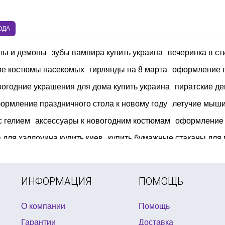
ОДА
елы и демоны
зубы вампира купить украина
вечеринка в ст
ие костюмы насекомых
гирлянды на 8 марта
оформление п
вогодние украшения для дома купить украина
пиратские д
ормление праздничного стола к новому году
летучие мыши
с гелием
аксессуары к новогодним костюмам
оформление 
 для хэллоуина купить киев
купить бумажные стаканы для 
ть в украине
воздушные шары для моделирования купить 
рмление дня рождения в стиле трансформеры
открытка 8 
ИНФОРМАЦИЯ
ПОМОЩЬ
О компании
Помощь
Гарантии
Доставка