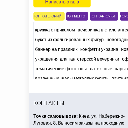
Написать отзыв
ТОП КАТЕГОРИЙ
ТОП МЕНЮ
ТОП КАРТОЧКИ
ГОР
кружка с приколом
вечеринка в стиле анг
букет из фольгированных фигур
новогодн
баннер на праздник
конфетти украина
но
украшения для гангстерской вечеринки
оф
тематические фотозоны
латексные шары 
воздушные шары металлик купить
паутина
зеленая вечеринка
новогодний декор купи
новогодняя скатерть купить в украине
офо
КОНТАКТЫ
карнавальная корона купить
Точка самовывоза:
Киев, ул. Набережно-
Луговая, 8. Выносим заказы на проходную