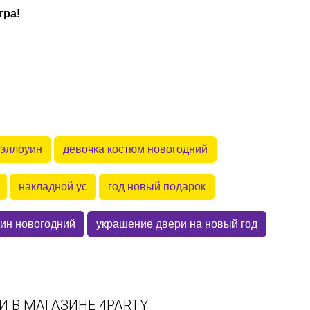
тра!
хэллоуин
девочка костюм новогодний
накладной ус
год новый подарок
ин новогодний
украшение двери на новый год
 В МАГАЗИНЕ 4PARTY