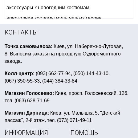
аксессуары к новогодним костюмам
новогодние костюмы мультяшных героев
китайские фонарики купить киев
КОНТАКТЫ
декор для свадьбы киев
Точка самовывоза:
Киев, ул. Набережно-Луговая,
купить товары для праздника в интернет магазине 4party
8. Выносим заказы на проходную Судоремонтного
все для детского праздника киев
завода.
коктейльные трубочки купить украина
Колл-центр:
(093) 662-77-94, (050) 144-43-10,
(067) 350-55-33, (044) 384-33-84
тассел для воздушных шаров
мулен руж вечеринка
купить маску новогоднюю
Магазин Голосеево:
Киев, просп. Голосеевский, 126.
тел. (063) 638-71-69
магазин новогоднего декора
аксессуары для ковбойской вечеринки
Магазин Дарница:
Киев, ул. Малышка 5, "Детский
пассаж", 2-й этаж. тел. (073) 071-49-11
прикольные подтяжки купить
ИНФОРМАЦИЯ
ПОМОЩЬ
детский день рождения в стиле мстителей