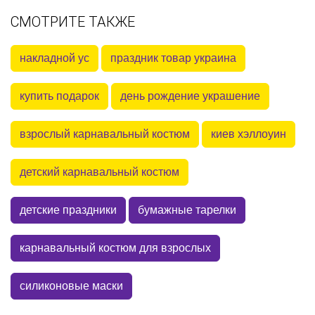
СМОТРИТЕ ТАКЖЕ
накладной ус
праздник товар украина
купить подарок
день рождение украшение
взрослый карнавальный костюм
киев хэллоуин
детский карнавальный костюм
детские праздники
бумажные тарелки
карнавальный костюм для взрослых
силиконовые маски