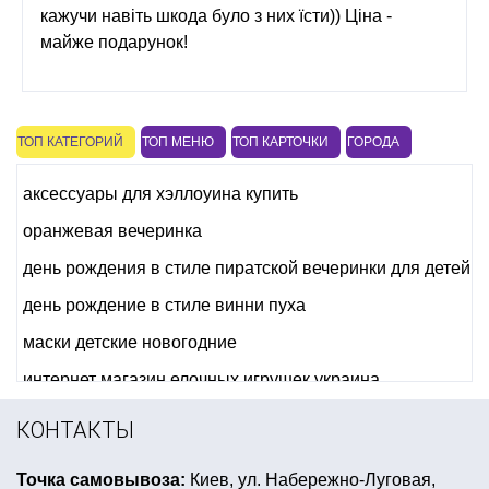
кажучи навіть шкода було з них їсти)) Ціна -
майже подарунок!
ТОП КАТЕГОРИЙ
ТОП МЕНЮ
ТОП КАРТОЧКИ
ГОРОДА
аксессуары для хэллоуина купить
оранжевая вечеринка
день рождения в стиле пиратской вечеринки для детей
день рождение в стиле винни пуха
маски детские новогодние
интернет магазин елочных игрушек украина
день рождения в стиле феи
скелет хэллоуин
КОНТАКТЫ
костюмы для аниматоров купить
Точка самовывоза:
Киев, ул. Набережно-Луговая,