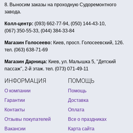
украшения на хэллоуин гирлянда
8. Выносим заказы на проходную Судоремонтного
ковбойскую шляпу купить
вечеринка ужасы
завода.
диско вечеринка одежда
пневматическая хлопушка
Колл-центр:
(093) 662-77-94, (050) 144-43-10,
(067) 350-55-33, (044) 384-33-84
воздушные шары на 8 марта
пиратская шляпа купить
Магазин Голосеево:
Киев, просп. Голосеевский, 126.
тел. (063) 638-71-69
головной убор для гангстерской вечеринки
детский день рождения в стиле маша и медведь
Магазин Дарница:
Киев, ул. Малышка 5, "Детский
пассаж", 2-й этаж. тел. (073) 071-49-11
шапка в виде животного
ИНФОРМАЦИЯ
ПОМОЩЬ
шары фольгированные круглые
О компании
Помощь
лавровый венок цезаря
Гарантии
Доставка
костюм деда мороза и снегурочки купить
Контакты
Оплата
тематическая вечеринка завтрак у тиффани
Отзывы покупателей
Все о праздниках
подарок на 1 апреля
Вакансии
Карта сайта
день рождения в стиле футбольной вечеринки