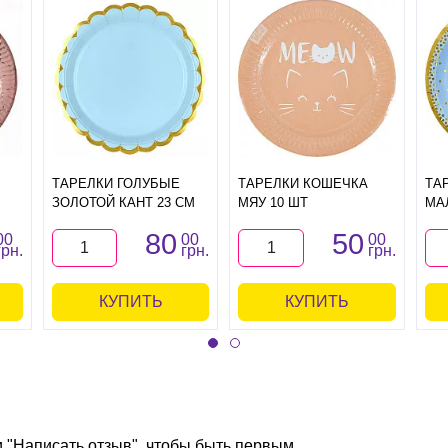
ТАРЕЛКИ ГОЛУБЫЕ
ТАРЕЛКИ КОШЕЧКА
ТА
ЗОЛОТОЙ КАНТ 23 СМ
МЯУ 10 ШТ
МА
80
50
00
00
00
грн.
грн.
грн.
КУПИТЬ
КУПИТЬ
и "Написать отзыв", чтобы быть первым