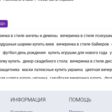
ОДА
ринка в стиле ангелы и демоны
вечеринка в стиле психушк
здушные шарики купить киев
вечеринка в стиле байкеров
у
футбол день рождения
купить игрушки для нового года
у
елку купить
декор свадебного стола
вечеринка в стиле ди
 защитника
маски латексные купить украина
цветная вече
кая шляпа купить украина
гавайская вечеринка купить
фол
 накладные зубы вампира
аксессуары для девичника купить
ИНФОРМАЦИЯ
ПОМОЩЬ