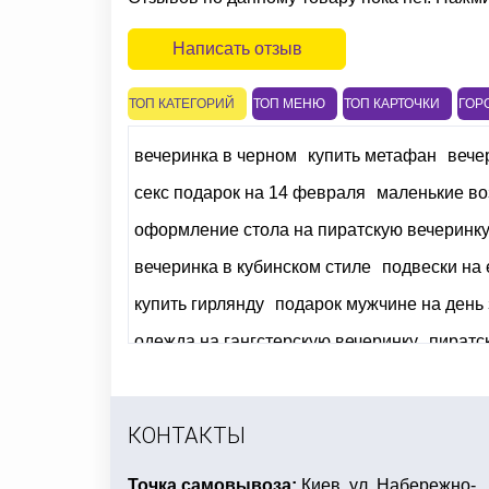
Написать отзыв
ТОП КАТЕГОРИЙ
ТОП МЕНЮ
ТОП КАРТОЧКИ
ГОР
вечеринка в черном
купить метафан
вече
секс подарок на 14 февраля
маленькие во
оформление стола на пиратскую вечеринк
вечеринка в кубинском стиле
подвески на 
купить гирлянду
подарок мужчине на день
одежда на гангстерскую вечеринку
пиратс
атрибуты мексиканской вечеринки
купить
подарок на день независимости украины
КОНТАКТЫ
Точка самовывоза:
Киев, ул. Набережно-