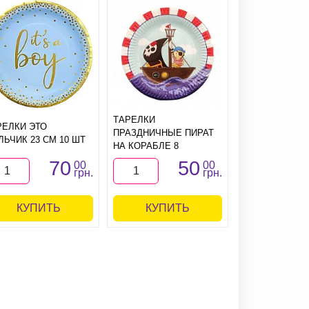
ТАРЕЛКИ
ТАРЕЛКИ BAB
РЕЛКИ ЭТО
ПРАЗДНИЧНЫЕ ПИРАТ
SHOWER (РОЗ
ЛЬЧИК 23 СМ 10 ШТ
НА КОРАБЛЕ 8
23СМ
70
50
00
00
грн.
грн.
КУПИТЬ
КУПИТЬ
КУПИ