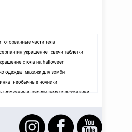
и
оторванные части тела
серпантин украшение
свечи таблетки
крашение стола на halloween
ско одежда
макияж для зомби
ринка
необычные ночники
ьгированные шарики тематические киев
 киев