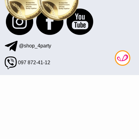
@shop_4party
097 872-41-12
office@4party.ua
Подписаться на рассылку
© 2008—2026 Интернет магазин «4party» — Все для
праздника