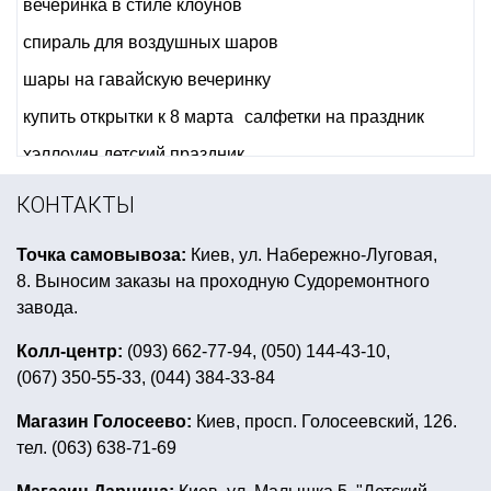
вечеринка в стиле клоунов
спираль для воздушных шаров
шары на гавайскую вечеринку
купить открытки к 8 марта
салфетки на праздник
хэллоуин детский праздник
украшение на стол к новому году
КОНТАКТЫ
воздушные шары для моделирования купить украина
Точка самовывоза:
Киев, ул. Набережно-Луговая,
детский день рождения в стиле микки мауса
8. Выносим заказы на проходную Судоремонтного
девичник аксессуары
купить боа интернет магазин
завода.
детский день рождения в стиле миньонов
Колл-центр:
(093) 662-77-94, (050) 144-43-10,
(067) 350-55-33, (044) 384-33-84
мексиканский карнавальный костюм
макияж на хэллоуин зомби
Магазин Голосеево:
Киев, просп. Голосеевский, 126.
тел. (063) 638-71-69
мексиканская атрибутика киев
вечеринка в стиле психбольница