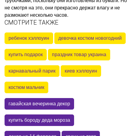
трубочками, поскольку они изготовлены из бумаги. Но
не смотря на это, они прекрасно держат влагу и не
размокают несколько часов.
СМОТРИТЕ ТАКЖЕ
ребенок хэллоуин
девочка костюм новогодний
купить подарок
праздник товар украина
карнавальный парик
киев хэллоуин
костюм мальчик
гавайская вечеринка декор
купить бороду деда мороза