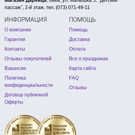
Магазин Дарница:
Киев, ул. Малышка 5, "Детский
пассаж", 2-й этаж. тел. (073) 071-49-11
день рождения ниндзяго
праздничный баннер
ИНФОРМАЦИЯ
ПОМОЩЬ
коробочка для сладостей
О компании
Помощь
воздушные шары на день рождения ребенку
Гарантии
Доставка
костюм детский карнавальный
box quest
Контакты
Оплата
атрибутика для свадьбы
Отзывы покупателей
Все о праздниках
аксессуары день независимости
Вакансии
Карта сайта
все для черной вечеринки
рок стиль вечеринка
Политика
FAQ
носок для подарков купить киев
конфиденциальности
Отзывы
тематические плакаты
день рождение в стиле феи
Договор публичной
Оферты
вечеринка в байкерском стиле
вечеринка в восточном стиле