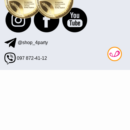
воздушные шары на день рождения девушке
купить резиновую маску в украине
@shop_4party
097 872-41-12
office@4party.ua
Подписаться на рассылку
© 2008—2026 Интернет магазин «4party» — Все для
праздника