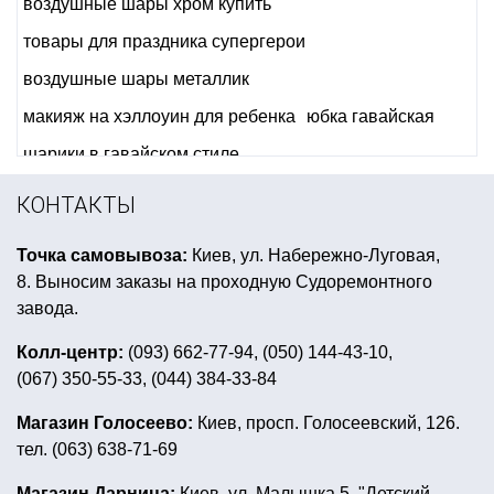
воздушные шары хром купить
товары для праздника супергерои
воздушные шары металлик
макияж на хэллоуин для ребенка
юбка гавайская
шарики в гавайском стиле
купить лепестки роз на день влюбленных
КОНТАКТЫ
купить веера из перьев
Точка самовывоза:
Киев, ул. Набережно-Луговая,
аксессуары для ковбойской вечеринки
8. Выносим заказы на проходную Судоремонтного
тролли день рождения
завода.
новогодние бумажные гирлянды
Колл-центр:
(093) 662-77-94, (050) 144-43-10,
(067) 350-55-33, (044) 384-33-84
цифры из фольгированных шаров
воздушные шарики 8 марта
серпантин киев
Магазин Голосеево:
Киев, просп. Голосеевский, 126.
тел. (063) 638-71-69
новогодние костюмы насекомых
новогодняя скатерть киев
Магазин Дарница:
Киев, ул. Малышка 5, "Детский