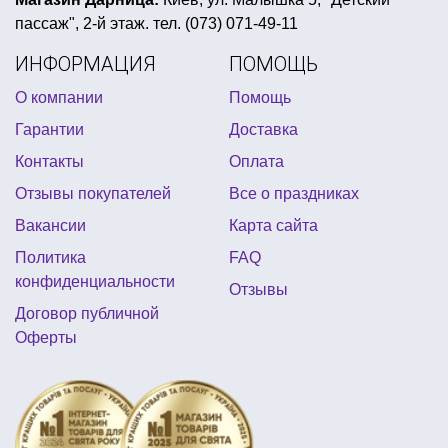
пассаж", 2-й этаж. тел. (073) 071-49-11
воздушные шары латексные с гелием купить
ИНФОРМАЦИЯ
ПОМОЩЬ
снежинки на елку купить украина
О компании
Помощь
шляпа карнавальная
Гарантии
Доставка
костюм принцессы для девочки
Контакты
Оплата
тематическая вечеринка голливуд
Отзывы покупателей
Все о праздниках
купить карнавальный детский костюм
Вакансии
Карта сайта
воздушные шары маме на день рождения
Политика
FAQ
прикольные настенные часы купить киев
конфиденциальности
Отзывы
день рождения в стиле свинка пеппа
Договор публичной
Оферты
тарелка новый год
набор для дня рождения леди баг
новогодний костюм сказочного героя
круглый шар фольгированный