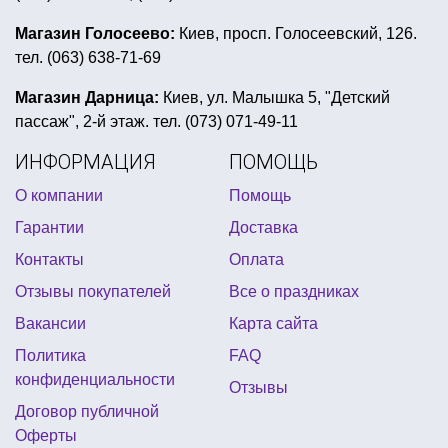
воздушные шары на день рождения
Магазин Голосеево:
Киев, просп. Голосеевский, 126.
тел. (063) 638-71-69
новогодний парик купить
прикольные брелки киев
всё для пивной вечеринки купить
шляпа колдуньи
Магазин Дарница:
Киев, ул. Малышка 5, "Детский
пассаж", 2-й этаж. тел. (073) 071-49-11
купить сувенирную ручку
ИНФОРМАЦИЯ
ПОМОЩЬ
детские крылья ангела купить
О компании
Помощь
детский костюм на хэллоуин купить киев
Гарантии
Доставка
купить шарики для тематической вечеринки
Контакты
Оплата
праздник в стиле черепашек ниндзя
Отзывы покупателей
Все о праздниках
день рождение в стиле фиксики
Вакансии
Карта сайта
день рождения в стиле микки маус
Политика
FAQ
открытки на 8 марта купить киев
сомбреро купить
конфиденциальности
Отзывы
воздушные шары на день рождения девушке
Договор публичной
Оферты
фольгированные шарики тематические киев