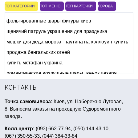
ТОП КАТЕГОРИЙ
ТОП МЕНЮ
ТОП КАРТОЧКИ
ГОРОДА
фольгированные шары фигуры киев
щенячий патруль украшения для праздника
мешки для деда мороза
паутина на хэллоуин купить
продажа бенгальских огней
купить метафан украина
романтические воздушные шары
венок цезаря
клоунский парик
сувенирные магниты
КОНТАКТЫ
летающие фонарики купить киев
Точка самовывоза:
Киев, ул. Набережно-Луговая,
день рождения в футбольном стиле
8. Выносим заказы на проходную Судоремонтного
воздушные шары на детский день рождения
завода.
гангстерская вечеринка костюмы
Колл-центр:
(093) 662-77-94, (050) 144-43-10,
(067) 350-55-33, (044) 384-33-84
тематические вечеринки киев