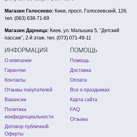
фольгированные шары купить
вечеринка хиппи
Магазин Голосеево:
Киев, просп. Голосеевский, 126.
тел. (063) 638-71-69
украшение помещения к 8 марта
хэллоуин мейк
наряд на морскую вечеринку
Магазин Дарница:
Киев, ул. Малышка 5, "Детский
пассаж", 2-й этаж. тел. (073) 071-49-11
стаканчики для попкорна
грим киев купить
ИНФОРМАЦИЯ
ПОМОЩЬ
декор снежинки
оформление на хэллоуин шарами
О компании
Помощь
украшения для гангстерской вечеринки
Гарантии
Доставка
подарок на день смеха киев
Контакты
Оплата
товары для первого дня рождения
Отзывы покупателей
Все о праздниках
галстук новый год
декор для воздушных шаров
Вакансии
Карта сайта
купить мексиканскую шляпу
индейские украшения
Политика
FAQ
конфетти для воздушных шаров
конфиденциальности
Отзывы
пиратская вечеринка атрибутика
Договор публичной
Оферты
новогодний костюм новый год