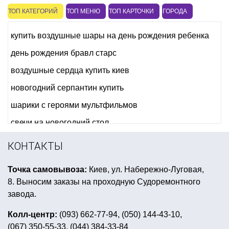
ТОП КАТЕГОРИЙ
ТОП МЕНЮ
ТОП КАРТОЧКИ
ГОРОДА
купить воздушные шары на день рождения ребенка
день рождения бравл старс
воздушные сердца купить киев
новогодний серпантин купить
шарики с героями мультфильмов
свечи на новогодний стол
день рождения в стиле angry birds
КОНТАКТЫ
костюм на хэллоуин детский киев
Точка самовывоза:
Киев, ул. Набережно-Луговая,
детский день рождения индейцы
8. Выносим заказы на проходную Судоремонтного
день рождение в стиле воздушный шар
завода.
воздушные шары фольгированные звезды
Колл-центр:
(093) 662-77-94, (050) 144-43-10,
(067) 350-55-33, (044) 384-33-84
фляга подарочная купить киев