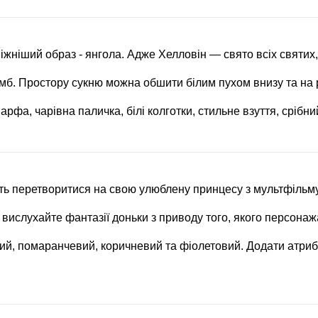
іжніший образ - янгола. Адже Хелловін — свято всіх святих, 
імб. Простору сукню можна обшити білим пухом внизу та на 
арфа, чарівна паличка, білі колготки, стильне взуття, срібни
ь перетворитися на свою улюблену принцесу з мультфільму 
вислухайте фантазії доньки з приводу того, якого персонажа
ий, помаранчевий, коричневий та фіолетовий. Додати атрибут