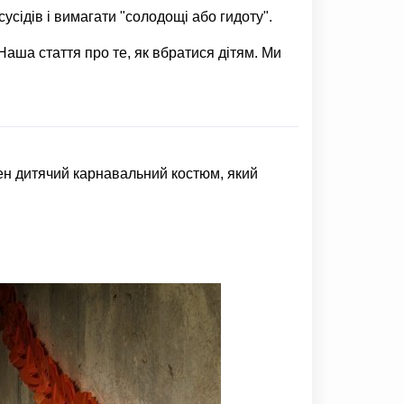
усідів і вимагати "солодощі або гидоту".
Наша стаття про те, як вбратися дітям. Ми
жен дитячий карнавальний костюм, який