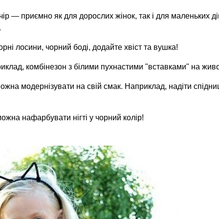
чір — приємно як для дорослих жінок, так і для маленьких 
.
орні лосини, чорний боді, додайте хвіст та вушка!
иклад, комбінезон з білими пухнастими "вставками" на живот
ожна модернізувати на свій смак. Наприклад, надіти спідни
можна нафарбувати нігті у чорний колір!