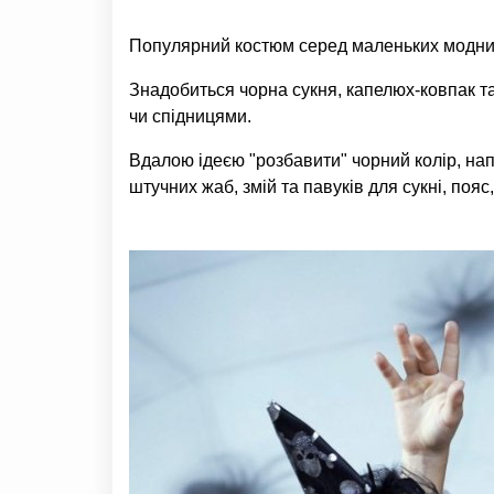
Популярний костюм серед маленьких модниць
Знадобиться чорна сукня, капелюх-ковпак та
чи спідницями.
Вдалою ідеєю "розбавити" чорний колір, на
штучних жаб, змій та павуків для сукні, пояс,