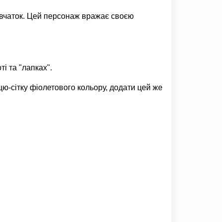
дівчаток. Цей персонаж вражає своєю
і та "лапках".
цю-сітку фіолетового кольору, додати цей же