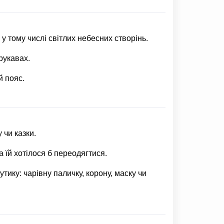
у тому числі світлих небесних створінь.
рукавах.
й пояс.
чи казки.
 їй хотілося б переодягтися.
ику: чарівну паличку, корону, маску чи