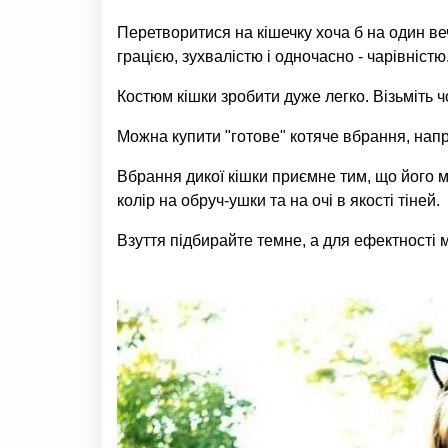
Перетворитися на кішечку хоча б на один ве
грацією, зухвалістю і одночасно - чарівністю
Костюм кішки зробити дуже легко. Візьміть ч
Можна купити "готове" котяче вбрання, напр
Вбрання дикої кішки приємне тим, що його м
колір на обруч-ушки та на очі в якості тіней.
Взуття підбирайте темне, а для ефектності 