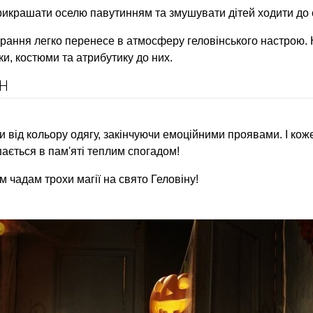
прикрашати оселю павутинням та змушувати дітей ходити до с
брання легко перенесе в атмосферу геловінського настрою. 
ки, костюми та атрибутику до них.
ІН
и від кольору одягу, закінчуючи емоційними проявами. І ко
ається в пам'яті теплим спогадом!
м чадам трохи магії на свято Геловіну!