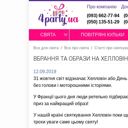
Про компанію
До
(093) 662-77-94
(
(050) 135-51-29
(
СВЯТА
ПОВІТРЯНІ КУЛЬКИ
Все для свята
Все про свята
Статті про святкув
ВБРАННЯ ТА ОБРАЗИ НА ХЕЛЛОВІН
12.09.2019
31 жовтня світ відзначає Хелловін або День
без голови і моторошними історіями.
У Франції цього дня люди ретельно підбираю
приз за найкращий образ!
У нашій країні святкування Хелловін поки щ
трохи уваги саме цьому святу!