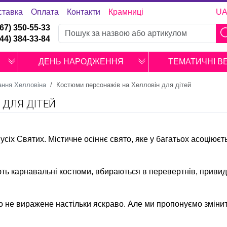
ставка
Оплата
Контакти
Крамниці
U
067) 350-55-33
044) 384-33-84
ДЕНЬ НАРОДЖЕННЯ
ТЕМАТИЧНІ В
ання Хелловіна
Костюми персонажів на Хелловін для дітей
 ДЛЯ ДІТЕЙ
 усіх Святих. Містичне осіннє свято, яке у багатьох асоціює
ть карнавальні костюми, вбираються в перевертнів, привиді
о не виражене настільки яскраво. Але ми пропонуємо змінити