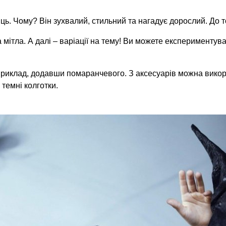
. Чому? Він зухвалий, стильний та нагадує дорослий. До то
 мітла. А далі – варіації на тему! Ви можете експериментув
приклад, додавши помаранчевого. З аксесуарів можна викор
 темні колготки.