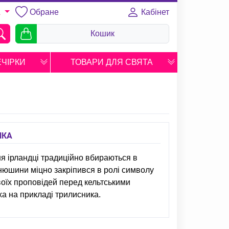
Обране
Кабінет
A
Кошик
ЕЧІРКИ
ТОВАРИ ДЛЯ СВЯТА
ІКА
ня ірландці традиційно вбираються в
нюшини міцно закріпився в ролі символу
 своїх проповідей перед кельтськими
а на прикладі трилисника.