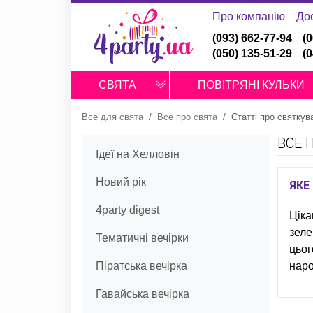
Про компанію
До
(093) 662-77-94
(
(050) 135-51-29
(
СВЯТА
ПОВІТРЯНІ КУЛЬКИ
Все для свята
Все про свята
Статті про святкув
ВСЕ 
Ідеї на Хелловін
Новий рік
ЯКЕ
4party digest
Ціка
зеле
Тематичні вечірки
цьог
Піратська вечірка
наро
Гавайська вечірка