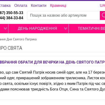
ставка
Оплата
Контакти
Крамниці
U
067) 350-55-33
044) 384-33-84
ДЕНЬ НАРОДЖЕННЯ
ТЕМАТИЧНІ В
ання Дня Святого Патрика
ПРО СВЯТА
 ВБРАННЯ ОБРАТИ ДЛЯ ВЕЧІРКИ НА ДЕНЬ СВЯТОГО ПАТР
во, що сам Святий Патрік носив синій одяг, але на 17 берез
ний одяг, прикрашений зображенням трилисника. Листок ко
о свята, оскільки існує повір'я, згідно з яким Патрік під час
дами пояснював триєдність Бога Отця, Сина та Святого Дух