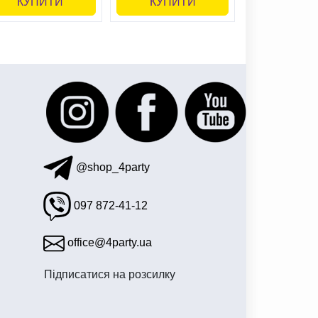
КУПИТИ
КУПИТИ
КУПИ
@shop_4party
097 872-41-12
office@4party.ua
Підписатися на розсилку