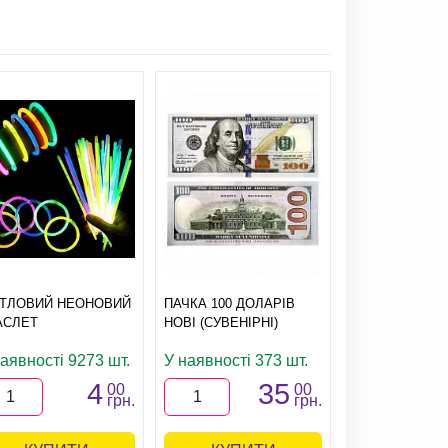
ІТЛОВИЙ НЕОНОВИЙ
ПАЧКА 100 ДОЛАРІВ
ЛЕЇ ГАВАЙСЬКІ
АСЛЕТ
НОВІ (СУВЕНІРНІ)
(ВЕСЕЛКА)
наявності 9273 шт.
У наявності 373 шт.
У наявності 
4
35
00
00
грн.
грн.